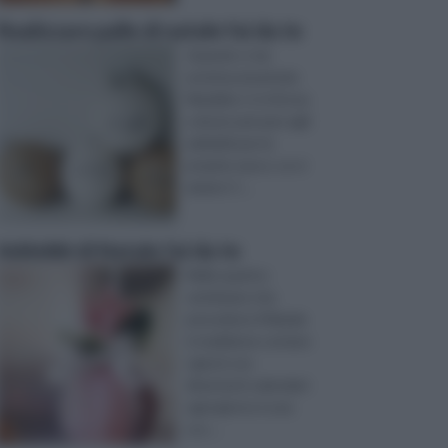
Realizzare palle di natale fai da te
Quando ci sia
avvicina al periodo
Natalizio ci si ritrova
a dover pensare agli
addobbi per la
propria casa e, se si
amano i l ...
Addobbi di Natale fai da te
Nelle quattro
settimane che
precedono il Natale
è tradizione contare
i giorni con
divertenti calendari:
ogni giorno è una
sco ...