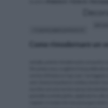
tu sei in :
rifaidate.it
»
Fai da te
»
Decoupa
Decora
altri art
In questa pagina parleremo di :
Come rimodernare un ve
metallo, potete rimodernarlo con pochi e s
Per prima cosa, scegliete il tema della deco
vernice di finitura e top coat. Carteggiate
aver rimosso la polvere residua, lavate l'a
secchio con una vernice spray, lasciandola
pennello a setole piatte, applicate la coll
regolari, in modo che non possa gocciolare. 