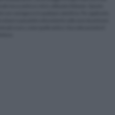
vole tocco antico e retrò, utilizzate il bitume. Questo
i con contagocce in qualsiasi colorificio. Per applicarlo,
i cotone e passatelo velocemente sulle aree da anticare.
e più scuro, come quello antico. Una volta asciutto il
initura.