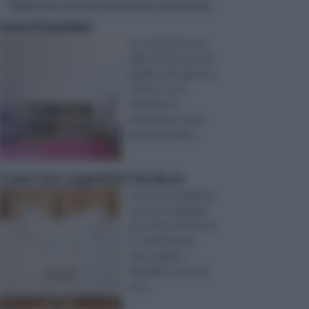
Pagine più visitate di questa settimana
Stencil bambini
La creatività è una
delle doti innate dei
bambini. Disegnare e
colorare sono
attività che
permettono ai più
piccoli di capire ...
Come fare angioletti fai da te
Uno dei materiali più
usati per realizzare
piccoli lavori fai da te
è certamente la
carta, rigida o
flessibile. Essa può
cert ...