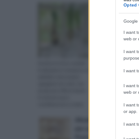
Opted 
Google 
I want t
web or d
I want t
purpose
Durante le feste natalizie
le abitazioni si riempiono di
I want 
addobbi e decorazioni
sgargianti nei colori, che
I want t
producono riflessi dorati
web or d
in tutta la casa e
contribuiscono a creare
I want t
una atmosfera
or app.
particolare...
Alicemall - 12 adesivi da 
I want t
per casa e stanze, Acrilico
Prezzo:
in offerta su Amazo
I want t