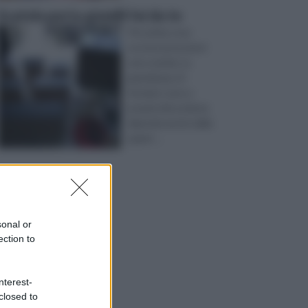
Scatola porta gioielli fai da te
Per prima cosa
occorre procurarsi
una scatola. La
grandezza e il
formato sono a
propria discrezione
dipende anche dalla
quant ...
sonal or
ection to
nterest-
closed to