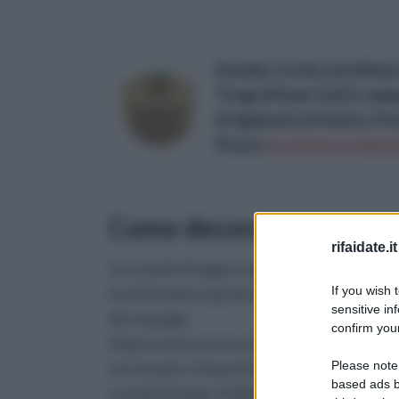
Aoneky Corda Juta Nat
Tiragraffi per Gatti, Lam
Artigianato Artistico, Fi
Prezzo:
in offerta su Amaz
Come decorare una scato
rifaidate.it
Le scatole di sigari sono perfette per esse
If you wish 
trasformate in graziosi cofanetti con l'arte
sensitive in
decoupage,
confirm your
Dopo esservi procurati tutto il materiale
Please note
necessario, rimuovete eventuali adesivi da
based ads b
scatola di sigari. Pulitela e asciugatela, qui