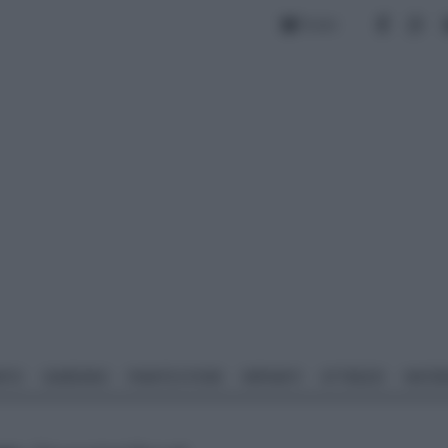
Forum
NTO
GIARDINO
PIANTE E FIORI
IMPIANTI
ATTREZZI
MATERI