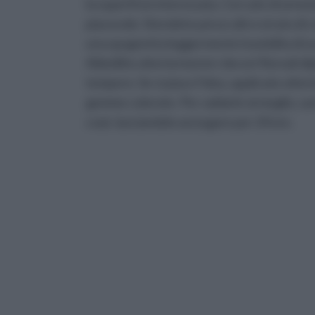
la superficie interessata. Cercate di armon
piacevole. Stendete poi un altro strato di co
una spugnetta leggermente inumidita di acq
Abbellite ulteriormente i decori floreali di
tempere. Se vi piace l'idea, applicate ulteri
gemme colorate. Per saldarle al meglio, sarà
coat, lasciandolo asciugare per 24 ore.