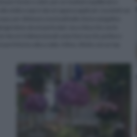
izzare forme e colori, per un risultato equilibrato e
lla vinilica sopra i decori appena applicati. Lisciateli con
ua, per eliminare eventuali bolle d'aria e piegoline.
pingendone alcuni particolari, sia a china che con le
ori decori tridimensionali come fiori secchi, perline e
 perfetta la colla a caldo. Infine, rifinite con un top