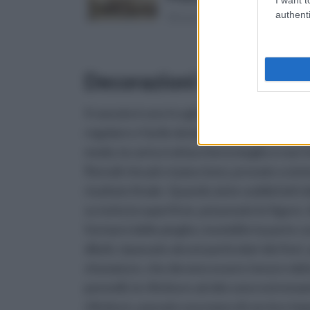
authenti
(Risparmi 5€)
Decorazioni floreali: U
Il vassoio è uno tra gli oggetti più utilizza
regolare e facile da lavorare. Scegliete un
modo, la carta si attaccherà meglio e non f
floreali che più vi piacciono, provate a sis
risultato finale. Quando siete soddisfatti d
su tutta la superficie, poi posate le figure
formarsi delle pieghe, inumidite la parte co
diluiti, ripassate alcuni particolari dei fio
sfumature, che devono essere tenui e delica
pennelli, le rifiniture ad olio sono estremam
rifiniture, passate una mano di vernice imp