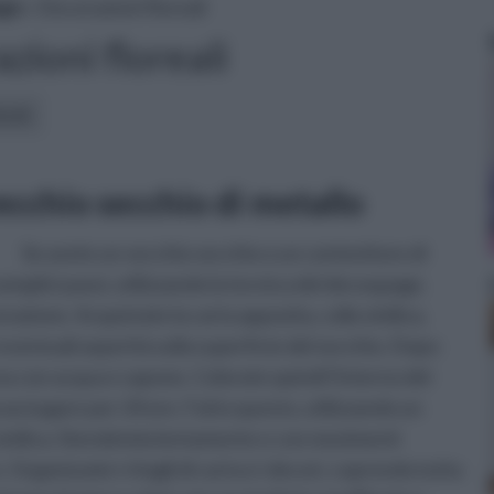
ge
» Decorazioni floreali
zioni floreali
icoli:
cchio secchio di metallo
Se avete un vecchio secchio o un contenitore di
emplici passi, utilizzando la tecnica del decoupage.
razione. Acquistate la carta apposita, colla vinilica,
 eventuali asperità sulla superficie del secchio. Dopo
rea con acqua e sapone. Colorate quindi l'interno del
 asciugare per 24 ore. Fatto questo, utilizzando un
a vinilica. Stendetela lentamente e con movimenti
Organizzate i ritagli di carta e i decori, coprendo tutta