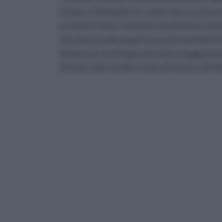
tempo e dai liquidi. Se volete dare un piace
prodotto viene venduto in pratici boccettin
versate un paio di gocce su un batuffolo d
Noterete che il legno diventerà leggerment
bitume, date un'altra mano di vernice di rif