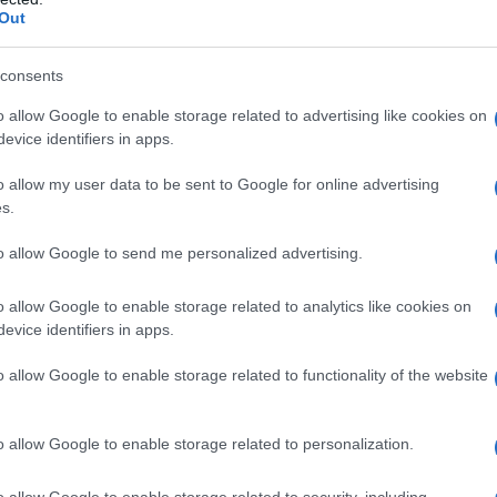
Out
consents
o allow Google to enable storage related to advertising like cookies on
evice identifiers in apps.
o allow my user data to be sent to Google for online advertising
s.
to allow Google to send me personalized advertising.
o allow Google to enable storage related to analytics like cookies on
evice identifiers in apps.
o allow Google to enable storage related to functionality of the website
parete 3D a forma di farfalla, decorazione fai da te
o allow Google to enable storage related to personalization.
, Silver, 100 x 90 cm
n a: 24,99€
o allow Google to enable storage related to security, including