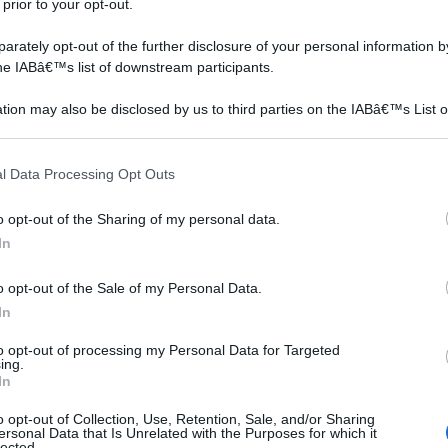
 prior to your opt-out.
e le
rately opt-out of the further disclosure of your personal information by
the IABâ€™s list of downstream participants.
tion may also be disclosed by us to third parties on the IABâ€™s List o
articipants that may further disclose it to other third parties.
rate
e
 that this website/app uses one or more Google services and may gath
l Data Processing Opt Outs
including but not limited to your visit or usage behaviour. You may click 
egno con la pistola a caldo o uno strato spesso di colla
 to Google and its third-party tags to use your data for below specifi
a di proseguire. Una bella idea è quella di incollare al
o opt-out of the Sharing of my personal data.
ogle consent section.
 da trasformare la scatola in un elegante portagioie.
In
te esterna e posizionare i decori ritagliati. Date un'altra
o opt-out of the Sale of my Personal Data.
 bordo con un nastro colorato o un pezzo di
In
tica dei decori floreali. Infine, impermeabilizzate la
to opt-out of processing my Personal Data for Targeted
ing.
In
o opt-out of Collection, Use, Retention, Sale, and/or Sharing
ersonal Data that Is Unrelated with the Purposes for which it
lected.