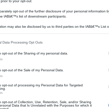
 prior to your opt-out.
iú
rately opt-out of the further disclosure of your personal information by
the IABâ€™s list of downstream participants.
empo
rnare in una piccola villetta privata con tanto di veranda
tion may also be disclosed by us to third parties on the IABâ€™s List o
articipants that may further disclose it to other third parties.
 si renderanno conto che vivere per qualche giorno in
 that this website/app uses one or more Google services and may gath
l Data Processing Opt Outs
te e tutt'altro che " limitante".
including but not limited to your visit or usage behaviour. You may click 
 to Google and its third-party tags to use your data for below specifi
Prese Telecomandate e 2 Telecomandi, 2300W 30M
o opt-out of the Sharing of my personal data.
ogle consent section.
In
ese+2 Telecomandi)
n a: 32,99€
o opt-out of the Sale of my Personal Data.
In
to opt-out of processing my Personal Data for Targeted
ing.
ardia
In
o opt-out of Collection, Use, Retention, Sale, and/or Sharing
I maniaci delle comoditá non dovranno
ersonal Data that Is Unrelated with the Purposes for which it
lected.