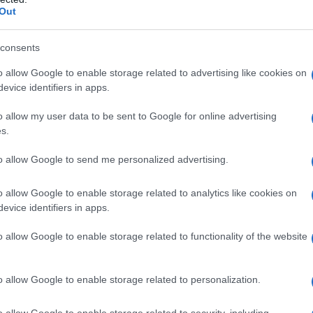
preoccuparsi. Dipenderá ovviamente dal
Out
campeggio che si andrá a scegliere e anche
dalla cifra che si vorrá spendere ma, le case
consents
mobili al giorno d'oggi, sono accessoriate di
o allow Google to enable storage related to advertising like cookies on
tutti gli elettrodomestici utili ad una famiglia.
evice identifiers in apps.
Non mancano mai al loro interno l'acqua calda,
o allow my user data to be sent to Google for online advertising
il forno a microonde, la televisione, il ferro da
s.
stiro e, dettaglio fondamentale soprattutto in
estate, il condizionatore per rinfrescare
to allow Google to send me personalized advertising.
ziose che siano, immagazzinano facilmente calore e
o allow Google to enable storage related to analytics like cookies on
eso al minimo, soprattutto durante la nostra assenza nei
evice identifiers in apps.
. Ma le case mobili si possono anche affittare nei mesi
zione riscaldamento. Anzi, trattandosi di ambienti
o allow Google to enable storage related to functionality of the website
a assicurato e anche i piú freddolosi non dovranno
o allow Google to enable storage related to personalization.
o allow Google to enable storage related to security, including