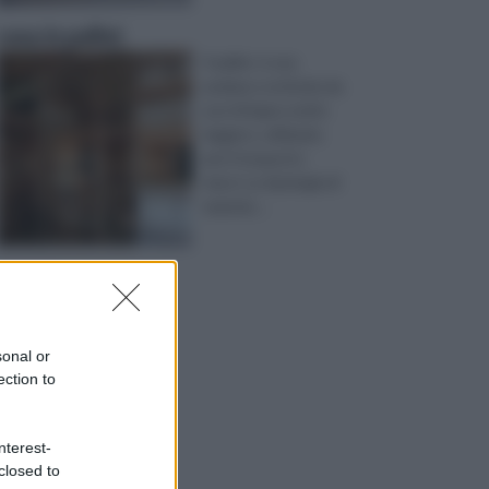
casa in pallet
Il pallet, è una
pedana costituita da
assi di legno molto
leggero, utilizzata
per il trasporto
merci. La tipologia di
materia ...
sonal or
ection to
nterest-
closed to