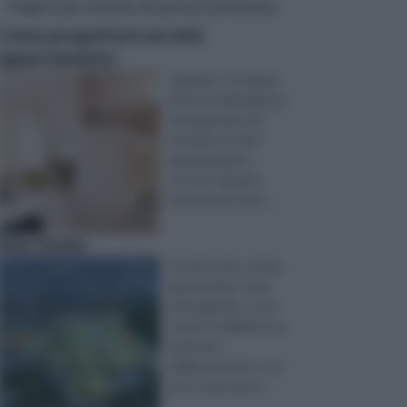
Pagine più visitate di questa settimana
Come progettare un mini
appartamento
Quando ci troviamo
di fronte all'esigenza
di progettare ed
arredare un mini
appartamento,
occorre valutare
innanzitutto il bu ...
new towns
Le new town, anche
apostrofate come
città giardino, sono
sorte in Inghilterra, a
metà del
millenovecento, con
uno scopo ben p ...