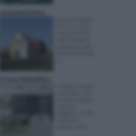
casa panoramica
La casa è il luogo di
ritrovo, uno spazio
unico che prende
valore in relazione
all’ubicazione della
stessa, al valore, alla
g ...
la casa minimalista
Il design e lo stile di
una location, sono
correlati a scelte di
carattere
soggettivo. Lo stile
caratterizza
un’epoca, un per ...