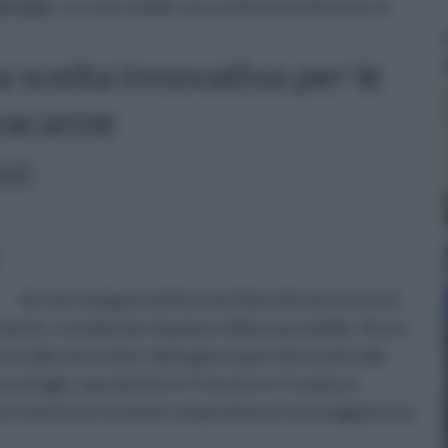
a casa
» Le case mobili: una scelta innovativa per le
a scelta innovativa per le
vacanze
icoli:
Se non navigate nell'oro ma l'idea di trascorrere in
niente, considerate l'opzione della casa mobile. Al suo
ra alla zona notte, dal bagno super attrezzato alla
o d'oggi, soprattutto in Francia e in Croazia, la
e il prezzo è un buon compromesso tra il soggiorno in