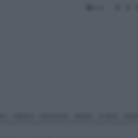
Forum
NTO
GIARDINO
PIANTE E FIORI
IMPIANTI
ATTREZZI
MATERI