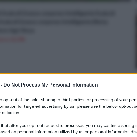
 Scala di Grasso corporeo Intelligente Scala di
ala di Grasso corporeo Intelligente (Nota:
lore-&gt; Rosa
n a: 21,59€
 -
Do Not Process My Personal Information
to opt-out of the sale, sharing to third parties, or processing of your per
formation for targeted advertising by us, please use the below opt-out s
 selection.
li
obili
 that after your opt-out request is processed you may continue seeing i
ased on personal information utilized by us or personal information dis