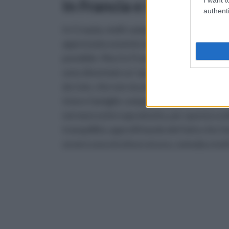
In Francia e in Croazia 
authenti
In Croazia, molti campeggi offrono le case
apprezzata sovente da molti gruppi di gio
possibile. Ma é in Francia soprattutto, ch
sono diventate un 'opzione vacanze di gran
du Lion, che non sia attrezzato di queste i
Intere famiglie composte da piú bambini e
nei mesi estivi soprattutto, per questa sce
tranquillitá, approfittando del fatto che i
ovvero una struttura sicura, comoda a tutti 