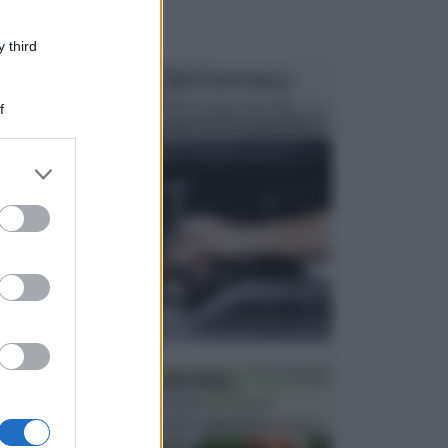
 third
MANUTENZIONE AUTOMOBILE
In tempi come questi, il fai da te è una cosa che
f
aggrada sempre di piu, quando si tratta della prop...
er and store
to grant or
ed purposes
ATTREZZI DA GIARDINO
Picconi, rastrelli e vanghe: Tutti e tre questi
elementi sono indicati per la lavorazione del terren...