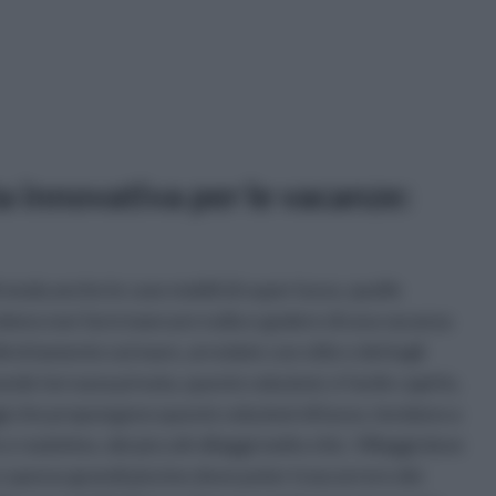
ta innovativa per le vacanze:
moda anche le case mobili di super lusso, quelle
ndono non farsi mancare nulla e godere di una vacanza
irettamente sul mare, arredate con stile e dettagli
nde terrazza privata, queste soluzioni, è facile capirlo,
i che propongono queste soluzioni di lusso, tendono a
 roulottes, dei piccoli villaggi molto chic. Villaggi dove
e spesso grandi piscine dove poter trascorrere dei