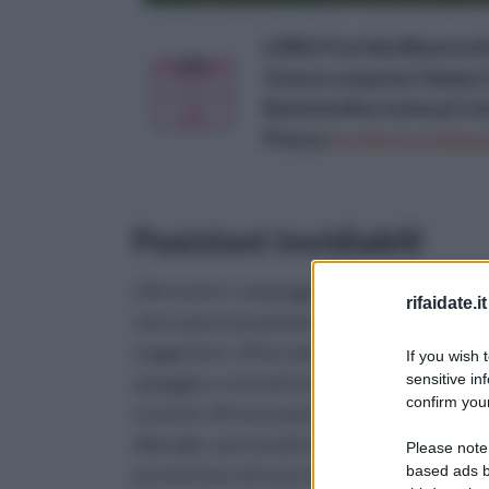
LISRUI Farfalla Bluetooth
Grasso corporeo Umano Sc
Batteria Non Inclusa) Co
Prezzo:
in offerta su Amazo
Posizioni invidiabili
Oltretutto i campeggi che ne sono dotati,
rifaidate.it
sono spesso posizionati in zone molto
suggestive: affacciati direttamente sulla
If you wish 
sensitive in
spiaggia e con tutte le comoditá possibili,
confirm your
sovente offrono panorami che nemmeno g
alberghi, a prezzi piú alti, danno. Le case m
Please note
based ads b
permettono di trascorrere una vacanza