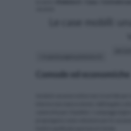
tu sei in :
rifaidate.it
»
Casa
»
Costruire un
vacanze
Le case mobili: un
altri art
In questa pagina parleremo di :
Comode ed economiche
tenda le vacanze estive non vi sorride per 
interno non manca niente: dall'angolo cottu
cameretta per i bambini. I campeggi al giorn
propongono come soluzione per le vacanze 
hotel e quello piú spartano in tenda.