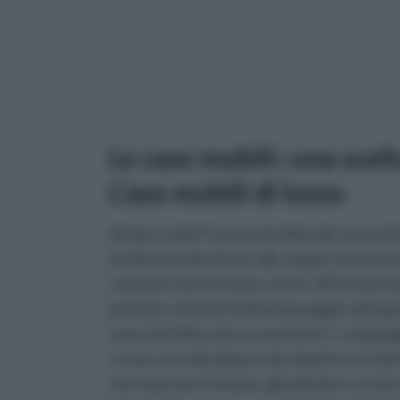
Le case mobili: una scel
Case mobili di lusso
Sempre nella Francia meridionale vanno di 
facilmente destinate alle coppie che inte
romantica al cento per cento. Affacciate d
preziosi e dotate di idromassaggio sulla gra
sono tutt'altro che economiche. I campegg
creare, in sede distaccata rispetto a tende e
non mancano fontane, giardini ben curati 