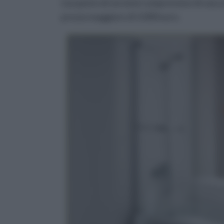
L'acquisto di versioni comprensive di vasca 
prezzo maggiore di 3.000 euro.