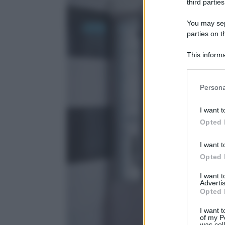
third parties
You may sepa
parties on 
This informa
Downstream P
Please note
Persona
information 
deny consent
I want t
in below Go
Opted 
I want t
Opted 
I want 
Advertis
Opted 
I want t
of my P
was col