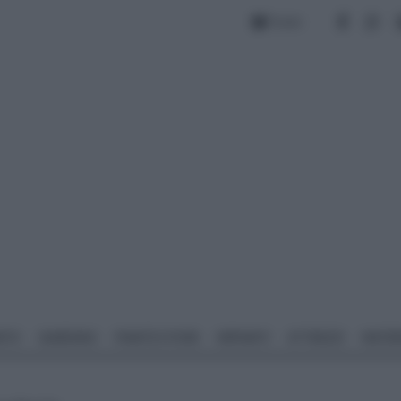
Forum
NTO
GIARDINO
PIANTE E FIORI
IMPIANTI
ATTREZZI
MATERI