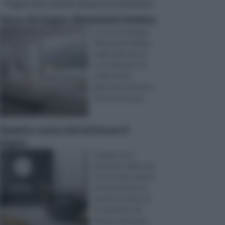
Pagine più visitate di questa settimana
Vasca da bagno dimensioni minime
La vasca da bagno
dimensioni minime
negli ultimi anni si
sta rivelando una
scelta molto
gettonata da parte
di chi, anche per ...
Quanto costa ristrutturare il
bagno
Il bagno è un
elemento della casa
che assume sempre
più importanza, in
quanto si tratta di
un ambiente all’
interno del quale ...