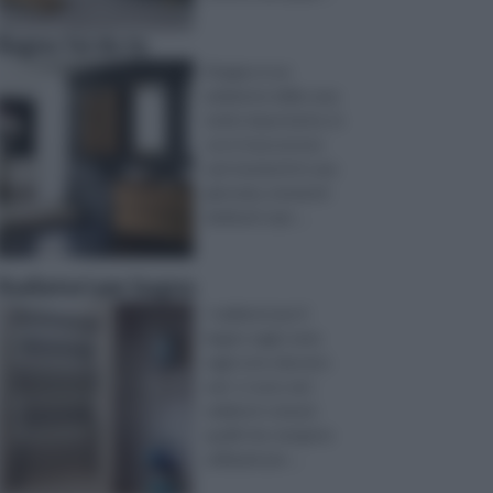
Bagno fai da te
il bagno è un
ambiente della casa
molto importante, in
cui si trascorrono
vari momenti in una
giornata, momenti
dedicati sopr ...
Radiatori per bagno
I radiatori per il
bagno oggi come
oggi sono davvero
vari: ci sono sia i
radiatori comuni,
quelli che vengono
utilizzati per ...