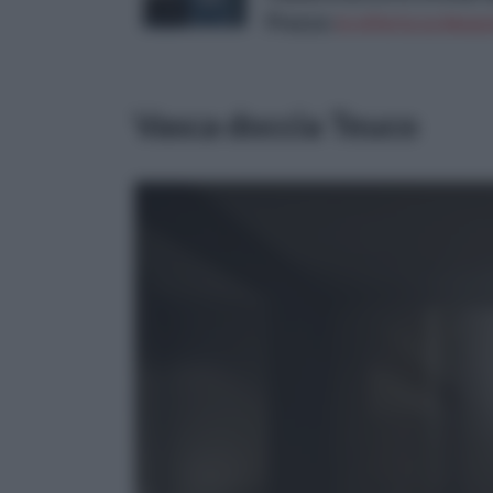
Prezzo:
in offerta su Amazo
Vasca doccia Teuco