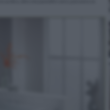
in acrilico, oltre che pannelli in vetro, può avere un