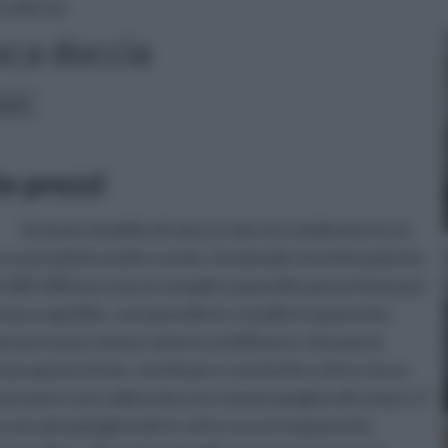
a doccia
sca doccia
icoli:
e prezzi
Un buon modello di vasca e doccia combinate ha un
 un prodotto molto curato, funzionale d esteticamente
i 300-400 euro ma un semplice pannello paraschizzi può
asca apribile, con pannello in cristallo trasparente,
 spessore può costare attorno ai 600 euro. Una porta
ezza spesso 6 mm, con binari e cuscinetti a sfera, ha un
uò avere una cabina doccia a 4 ante pieghevoli a muro. Il
a con anta pieghevole in vetro curvo trasparente.