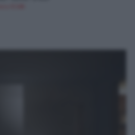
n a: 37,24€