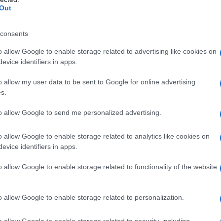
Out
consents
o allow Google to enable storage related to advertising like cookies on
evice identifiers in apps.
ideali nei bagni piccoli e permettono di avere la
à. I modelli più semplici in commercio, predisposti per la
o allow my user data to be sent to Google for online advertising
o frontale, cioè una lastra paraspruzzi. Questa può
s.
ordo della vasca e con un'estremità fissata ad una
to allow Google to send me personalized advertising.
nnelli a formare una parete intera, sempre fissata ad
 vasca è chiuso mentre quello corto è aperto. Le versioni
o allow Google to enable storage related to analytics like cookies on
hanno una struttura fissata alla parete da entrambe le
evice identifiers in apps.
a scorrevole. È inoltre possibile attrezzare una
o allow Google to enable storage related to functionality of the website
ione doccia.
o allow Google to enable storage related to personalization.
ggi
Doccia passante
box doccia pvc
o allow Google to enable storage related to security, including