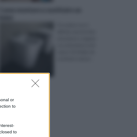
Come montare e sostituire un
bidet
Procedere non è
difficile, basterà fare
attenzione a seguire
con attenzione tutti
i passi. Se il bidet da
sostituire è più pi ...
sonal or
ection to
nterest-
closed to