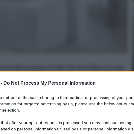
0x4 cm Rettangolare Acrilico Bordato Bianco Lucido
 -
Do Not Process My Personal Information
on a: 79€
to opt-out of the sale, sharing to third parties, or processing of your per
formation for targeted advertising by us, please use the below opt-out s
 selection.
 that after your opt-out request is processed you may continue seeing i
ased on personal information utilized by us or personal information dis