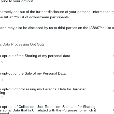
 prior to your opt-out.
rately opt-out of the further disclosure of your personal information by
the IABâ€™s list of downstream participants.
tion may also be disclosed by us to third parties on the IABâ€™s List o
articipants that may further disclose it to other third parties.
 that this website/app uses one or more Google services and may gath
l Data Processing Opt Outs
including but not limited to your visit or usage behaviour. You may click 
 to Google and its third-party tags to use your data for below specifi
o opt-out of the Sharing of my personal data.
ogle consent section.
In
o opt-out of the Sale of my Personal Data.
In
to opt-out of processing my Personal Data for Targeted
ing.
In
o opt-out of Collection, Use, Retention, Sale, and/or Sharing
ersonal Data that Is Unrelated with the Purposes for which it
lected.