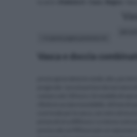
tu sei in :
rifaidate.it
»
Casa
»
Bagno
» Vasc
Va
altri art
In questa pagina parleremo di :
Vasca e doccia combinat
prezzo generalmente medio-alto, perché è
pregevole. I prezzi partono da non meno d
costare solo 150 euro. Un modello di soprav
rifinito in acciaio inossidabile, di 8 mm di
scorrevole per la vasca, con vetro di sicur
prezzo di circa 800 euro. Lo stesso costo p
prezzo sale sui 900 euro per un sopravasc