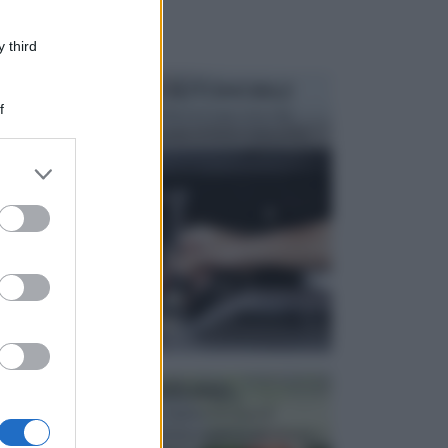
 third
MANUTENZIONE AUTOMOBILE
f
In tempi come questi, il fai da te è una cosa che
aggrada sempre di piu, quando si tratta della prop...
er and store
to grant or
ed purposes
ATTREZZI DA GIARDINO
Picconi, rastrelli e vanghe: Tutti e tre questi
elementi sono indicati per la lavorazione del terren...