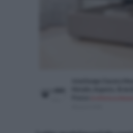
InterDesign Classico Menso
Metallo, Argento, 35.6x
Prezzo:
in offerta su Amazo
(Risparmi 0,39€)