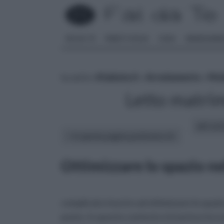
FAI DA TE
PARETI SOLAI
CASA
ARREDAME
tu sei in :
rifaidate.it
»
Arredamento
»
Mob
Letto matri
altri art
In questa pagina parleremo di :
Ottimizzare lo spazio ne
complicato riuscire ad ottimizzare lo spazio
posto. In questo contesto si inserisce la sc