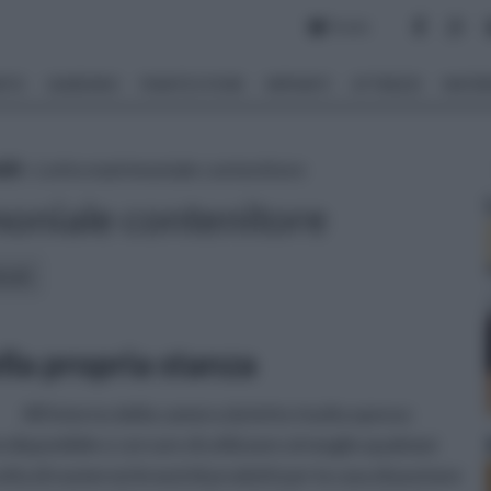
Forum
NTO
GIARDINO
PIANTE E FIORI
IMPIANTI
ATTREZZI
MATERI
ili
» Letto matrimoniale contenitore
moniale contenitore
icoli:
lla propria stanza
All'interno della camera da letto risulta spesso
 disponibile e cercare di utilizzare al meglio qualsiasi
elta di numerosi brand di prodotti per la casa di puntare