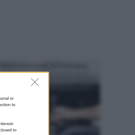
MANUTENZIONE AUTOMOBILE
In tempi come questi, il fai da te è una cosa che
aggrada sempre di piu, quando si tratta della prop...
sonal or
ection to
nterest-
closed to