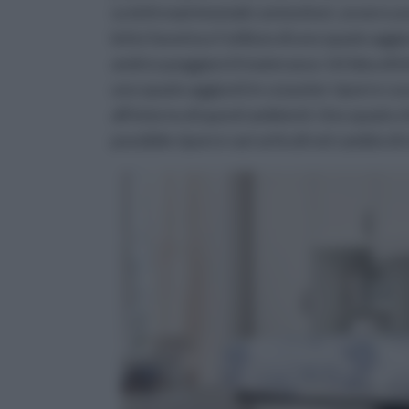
su letti matrimoniali contenitori, ovvero un
letto favorisce l'utilizzo di uno spazio aggi
andrà a poggiarsi il materasso. Un'idea di l
uno spazio aggiunti in cui poter riporre cu
all'interno di questi ambienti. Uno spazio ch
possibile riporre vari articoli nel cambio di