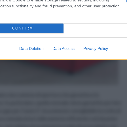
cation functionality and fraud prevention, and other user protection.
CONFIRM
Data Deletion
Data Access
Privacy Policy
colare meccanismo di apertura che garantisce lo
o. In particolare, quello normale viene garantito per ben
 gas per 5 anni. E' sicuramente consigliabile la scelta di
ra comoda ed un sollevamento efficiente così da poter
re, sarà ottima sicuramente la scelta di un prodotto che