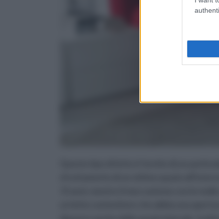
authenti
Questo tipo di letto è fornito di un parti
sfruttamento di un ottimo spazio all'intern
15 anni, mentre il meccanismo con le molle a
un letto contenitore che abbia una apertu
disporre anche dello spazio laterale. Inolt