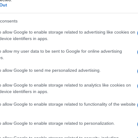
n a: 12,39€
Out
consents
 di letto matrimoniale
o allow Google to enable storage related to advertising like cookies on
evice identifiers in apps.
o allow my user data to be sent to Google for online advertising
s.
to allow Google to send me personalized advertising.
o allow Google to enable storage related to analytics like cookies on
evice identifiers in apps.
o allow Google to enable storage related to functionality of the website
o allow Google to enable storage related to personalization.
o allow Google to enable storage related to security, including