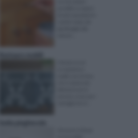
te è da sempre
possibile occuparsi
di varie operazioni in
svariati campi, dal
giardinaggio alla
manute ...
Restauro mobili
Il fai da te è un’
occupazione,o
meglio una tecnica,
che è sempre più
allettante per le
persone, un po’ per i
vantaggi che of ...
Sedia pieghevole
Attraverso il fai da
te è possibile