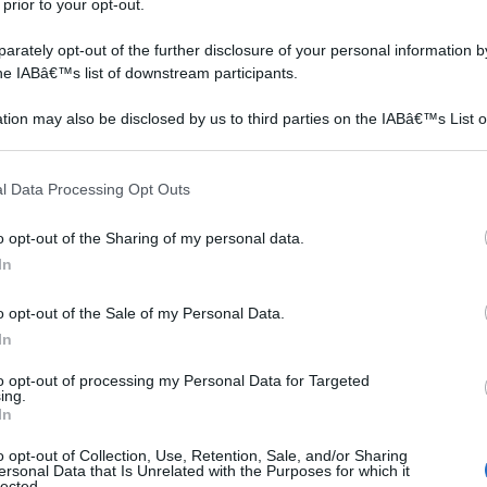
 prior to your opt-out.
mente un elemento di arredo che riesce a combinare alla
rately opt-out of the further disclosure of your personal information by
levato valore estetico. Si tratta di un prodotto molto
the IABâ€™s list of downstream participants.
i tipi di letto, ha delle misure specifiche di cui bisogna
tion may also be disclosed by us to third parties on the IABâ€™s List o
spazi interni dell'ambiente domestico. Si parla,
articipants that may further disclose it to other third parties.
no lo spazio compreso tra la testiera del letto e la
 that this website/app uses one or more Google services and may gath
uelle interne che consentiranno di valutare
l Data Processing Opt Outs
including but not limited to your visit or usage behaviour. You may click 
e sono, dunque, le soluzioni disponibili in commercio e
 to Google and its third-party tags to use your data for below specifi
o opt-out of the Sharing of my personal data.
 di letti: in ogni caso, è sempre consigliabile prevedere
ogle consent section.
In
o che abbia ante scorrevoli, evitando di dover calcolare
matrimoniale contenitore è una soluzione autentica per
o opt-out of the Sale of my Personal Data.
omestico e che regala grande gusto alla camera.
In
to opt-out of processing my Personal Data for Targeted
ing.
Vinile Staccabile Arte Parola Sempre Baciami Buona
In
stiera Adesivo Murale Carta Da Parati Fai Da Te
o opt-out of Collection, Use, Retention, Sale, and/or Sharing
58 * 130Cm
ersonal Data that Is Unrelated with the Purposes for which it
lected.