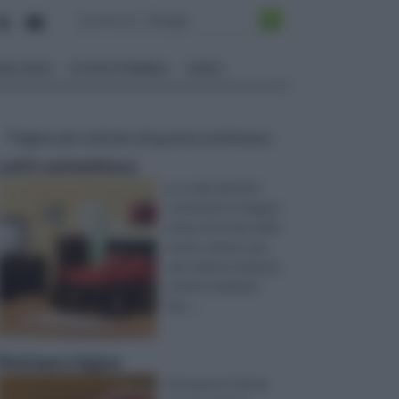
ALI EDILI
ECOSOSTENIBILE
VIDEO
Pagine più visitate di questa settimana
Letti contenitore
La scelta dei letti
contenitore è legata
al tipo di arredo della
vostra camera; per
una camera moderna
va bene qualsiasi
tipo ...
Restauro legno
Attraverso il fai da