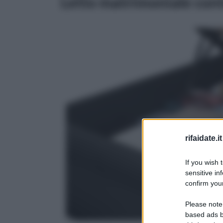
Letto matrimoniale conte
rifaidate.it
If you wish 
sensitive in
confirm your
Please note
based ads b