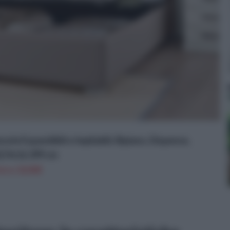
le Espandibili e Impilabili, Ripiano, Dispense,
22.9x16.399 cm
n a: 22,82€