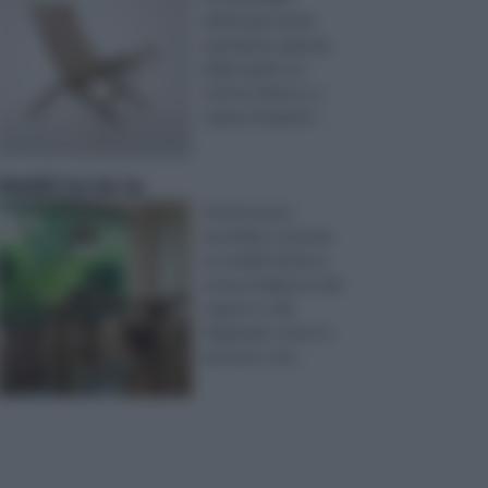
effettuare tante
operazioni, ognuna
delle quali in un
settore diverso, e
capace di apport ...
Mobili fai da te
Perché mai si
dovrebbe costruire
un mobile fai da te,
senza rivolgersi a dei
negozi o a dei
falegnami, ovvero a
persone o ad ...