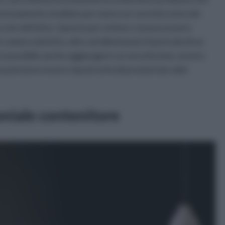
rtunamente studiato per avere un corretto ricircolo
la rete del letto. Questo per evitare ci possa essere
n camera da letto, oltre ad allontanare il pericolo di un
tti è possibile anche aggiungere un security box, ovvero
o potranno essere riposti articoli preziosi da voler
oniale contenitore