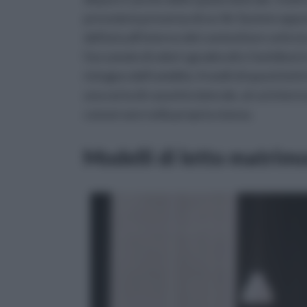
preveda la presenza di un Air System oppo
dell'aria all'interno del contenitore sotto 
l'accumulo di odori sgradevoli e fastidiosi i
ristagno dell'umidità. A molti di questi le
una sorta di cassetto laterale, al cui intern
conservare nella propria stanza.
Modelli di letto matrim