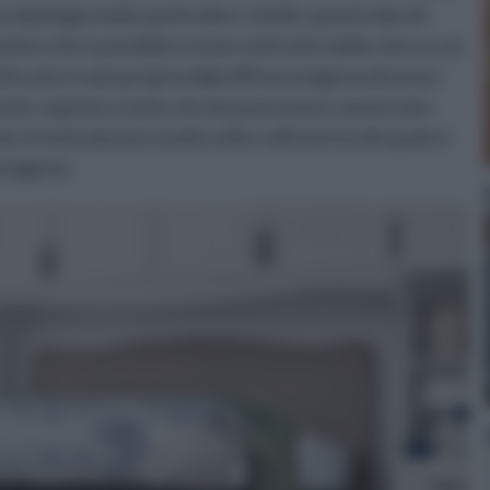
a tipologia molto particolare. Infatti, questo tipo di
untivo che è possibile trovare al di sotto della rete su cui
etto che è nata propria dalla diffusa esigenza di avere
scini, coperte e tutto ciò che può essere conservato
e si rivela davvero molto utile e all'interno del quale è
 stagione.