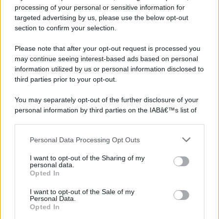
processing of your personal or sensitive information for
targeted advertising by us, please use the below opt-out
section to confirm your selection.
Please note that after your opt-out request is processed you
may continue seeing interest-based ads based on personal
information utilized by us or personal information disclosed to
third parties prior to your opt-out.
You may separately opt-out of the further disclosure of your
personal information by third parties on the IABâ€™s list of
downstream participants.
Personal Data Processing Opt Outs
This information may also be disclosed by us to third parties
on the IABâ€™s List of Downstream Participants that may
I want to opt-out of the Sharing of my
further disclose it to other third parties.
personal data.
Opted In
Please note that this website/app uses one or more Google
services and may gather and store information including but
I want to opt-out of the Sale of my
Personal Data.
not limited to your visit or usage behaviour. You may click to
Opted In
grant or deny consent to Google and its third-party tags to