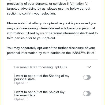
processing of your personal or sensitive information for
targeted advertising by us, please use the below opt-out
section to confirm your selection.
Please note that after your opt-out request is processed you
may continue seeing interest-based ads based on personal
information utilized by us or personal information disclosed to
third parties prior to your opt-out.
You may separately opt-out of the further disclosure of your
personal information by third parties on the IABâ€™s list of
downstream participants.
Personal Data Processing Opt Outs
This information may also be disclosed by us to third parties
on the IABâ€™s List of Downstream Participants that may
I want to opt-out of the Sharing of my
further disclose it to other third parties.
personal data.
Opted In
Please note that this website/app uses one or more Google
services and may gather and store information including but
I want to opt-out of the Sale of my
Personal Data.
not limited to your visit or usage behaviour. You may click to
Opted In
grant or deny consent to Google and its third-party tags to