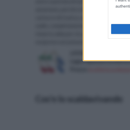
avere a portata di mano le prese di corre
authenti
autonomo, perché si basa su una reazione c
cartucce di ricarica, una custodia in neopr
sodio, completamente atossico che può ess
rimarrà calda per circa 20 minuti, per riatti
neoprene senza busta riscaldante può es
LIOOBO 6Pcs Colorati Att
Legno Spatola Forchetta 
Prezzo:
in offerta su Amazo
Cos'e lo scaldavivande