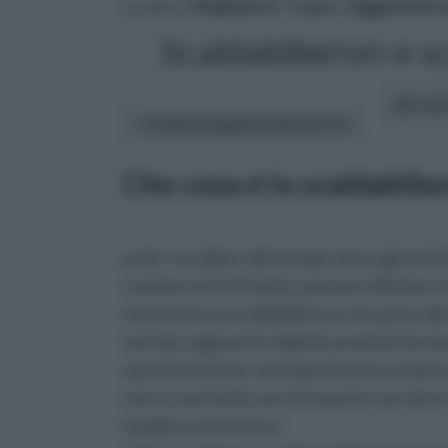
tu sei in :
rifaidate.it
»
Casa
»
Oggetti di c
Scaldabiberon e s
altri art
In questa pagina parleremo di :
Che cosa è lo scaldabib
poter riscaldare alla temperatura giusta i
svariata serie di motivi, possono allattare
munirsi di uno scaldabiberon che porta alla
vari tipi, oggi anche digitali, prodotti da m
questa funzione così importante in modo mol
non è cosa facile, perché questo non deve 
bambino non lo beve.