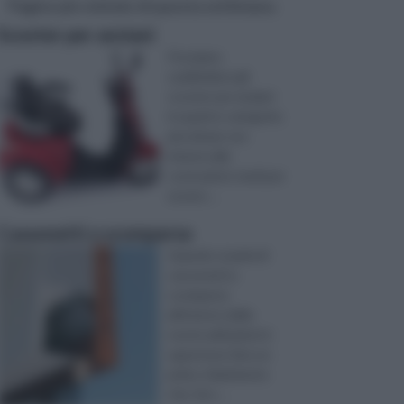
Pagine più visitate di questa settimana
Scooter per anziani
Possiamo
suddividere gli
scooter per anziani
in quattro categorie:
piccoli per uso
interno alle
costruzioni; medi per
essere ...
Cassonetti a scomparsa
Quando si parla di
cassonetti a
scomparsa
all’interno delle
nostre abitazioni è
opportuno fare un
primo chiarimento
che, fors ...