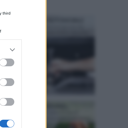
 third
MANUTENZIONE AUTOMOBILE
In tempi come questi, il fai da te è una cosa che
f
aggrada sempre di piu, quando si tratta della prop...
er and store
to grant or
ed purposes
ATTREZZI DA GIARDINO
Picconi, rastrelli e vanghe: Tutti e tre questi
elementi sono indicati per la lavorazione del terren...