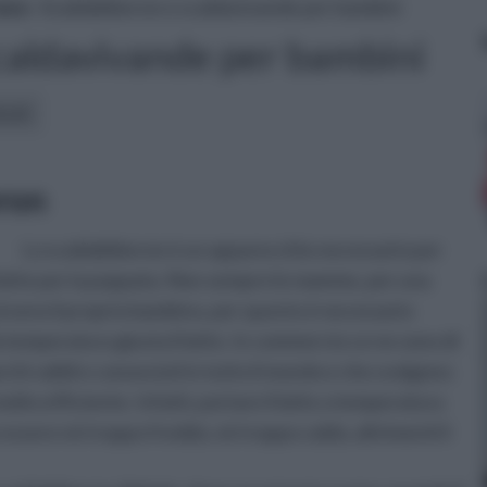
asa
» Scaldabiberon e scaldavivande per bambini
caldavivande per bambini
icoli:
eron
Lo scaldabiberon è un apparecchio necessario per
l latte per la poppata. Non sempre le mamme, per una
 al seno il proprio bambino, per questo è necessario
 temperatura giusta il latte. In commercio ce ne sono di
archi validi e conosciuti in tutto il mondo e che svolgono
to efficiente. Infatti, portare il latte a temperatura
essere nè troppo freddo, nè troppo caldo, altrimenti il