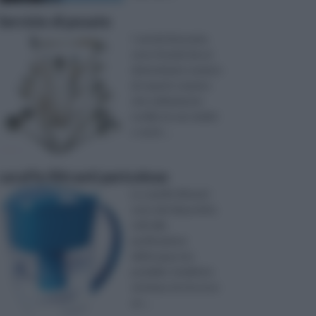
Servizio di posate
I servizi di posate,
sono formati da un
determinato numero
di coperti, numero
che solitamente
oscilla tra sei, dodici
o venti ...
caraffe filtranti pericolose
Le caraffe filtranti
sono dei dispositivi,
volti alla
purificazione
dell’acqua non
potabile. Suddetto
sistema, ha riscosso
un ...