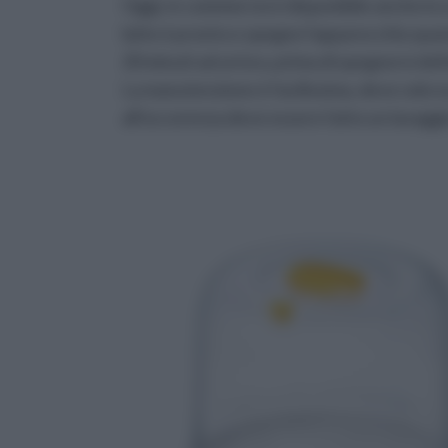
Oggi, in commercio è disponibile anche lo 
latte è pronto e spegne l'apparecchio qua
20 minuti ad un'ora, prima di spegnersi de
La manutenzione è facilissima, deve solo 
all'occorenza deve essere fatto un lavaggi