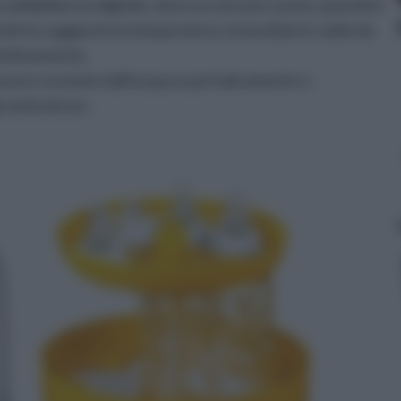
scaldabiberon digitale, dove un sensore suona, quando il
ndo ha raggiunto la temperatura, tenendolo in caldo da
finitivamente.
essere svuotato dall'acqua e periodicamente o
o anticalcare.