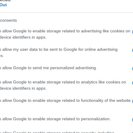
Out
consents
o allow Google to enable storage related to advertising like cookies on
evice identifiers in apps.
o allow my user data to be sent to Google for online advertising
s.
ettere l'acqua al suo interno e aspettare che
to allow Google to send me personalized advertising.
delli di scaldabiberon sono compatibili con ogni tipo di
o allow Google to enable storage related to analytics like cookies on
 quello artificiale.
evice identifiers in apps.
ili, cioè possono essere facilmente messi in borsa e
visti di una base larga per restare fermi e stabili anche
o allow Google to enable storage related to functionality of the website
no spinotto adattatore, da collegare alla presa
.
o allow Google to enable storage related to personalization.
e e se dobbiamo spostarci senza avere la possibilità di
o allow Google to enable storage related to security, including