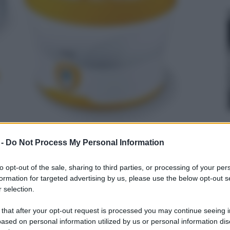
 -
Do Not Process My Personal Information
ivo, Ganci portasciugamani, 3M Adesivo Gancio
 Gancio da Parete Acciaio Inox Bagno Cucina
to opt-out of the sale, sharing to third parties, or processing of your per
formation for targeted advertising by us, please use the below opt-out s
n a: 9,99€
 selection.
 that after your opt-out request is processed you may continue seeing i
ased on personal information utilized by us or personal information dis