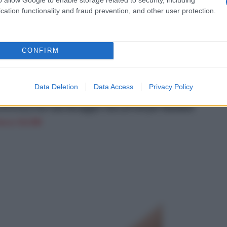
nte, è stato inventato uno scaldabiberon completamente
cation functionality and fraud prevention, and other user protection.
himica e può essere ricaricato infinite volte e non ha
ene, ha al suo interno una busta piena di acetato di
ere attivato con una torsione della capsula e la pappa
CONFIRM
varlo basta solo sterilizzare la busta e la custodia in
sere usata come thermos.
Data Deletion
Data Access
Privacy Policy
rezzi da Giardinaggio per Bambini Mini Manico in
Attrezzi da Giardinaggio Giocattoli per Bambini
n a: 14,33€