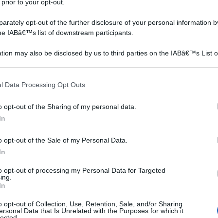
 prior to your opt-out.
on
rately opt-out of the further disclosure of your personal information by
the IABâ€™s list of downstream participants.
tion may also be disclosed by us to third parties on the IABâ€™s List o
articipants that may further disclose it to other third parties.
 that this website/app uses one or more Google services and may gath
l Data Processing Opt Outs
including but not limited to your visit or usage behaviour. You may click 
 to Google and its third-party tags to use your data for below specifi
o opt-out of the Sharing of my personal data.
ogle consent section.
In
o opt-out of the Sale of my Personal Data.
In
to opt-out of processing my Personal Data for Targeted
ing.
In
o opt-out of Collection, Use, Retention, Sale, and/or Sharing
ersonal Data that Is Unrelated with the Purposes for which it
lected.