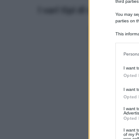
third parties
I vari tipi di scaldabiber
You may sepa
parties on 
This informa
Downstream P
Please note
Persona
information 
deny consent
I want t
in below Go
Opted 
I want t
Opted 
I want 
Advertis
Opted 
I want t
of my P
was col