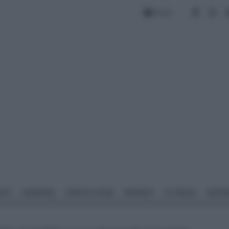
Forum
NTO
GIARDINO
PIANTE E FIORI
IMPIANTI
ATTREZZI
MATERI