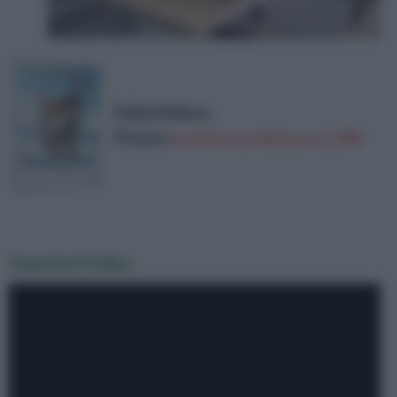
Palle Di Neve
Prezzo:
in offerta su Amazon a: 7,99€
Guarda il Video