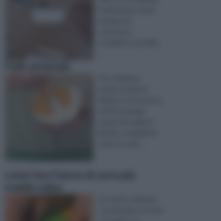
bomboniera, avete
bisogno di:
cartavetro,
tovagliolo, pennello,
...
Palle di Natale
Per realizzare
graziose palle di
Natale con la tecnica
del Découpage
munirsi di: palle di
Natale, tovaglioli di
carta con dec ...
come fare l’aereo di carta più
stabile video
Se volete realizzare
un aeroplano di carta
che abbia una