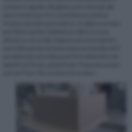
avvitate il cappello. Ritagliate poi lo schienale alle
misure di 68,5 per 67,5 e inseritelo nei solchi di
fresatura lasciati in precedenza. Incollate e avvitate
poi l'ultima sponda. Spalmate la colla in eccesso
all'interno con un dito. Segnate poi con la matita le
zone delle sponde da forare ad una profondità di 22
mm dal bordo, ad un’altezza di 10 cm dal bordo e del
diametro di 35 mm, quindi forate. Preparate poi due
ante da 75 per 35 e avvitatevi le cerniere.