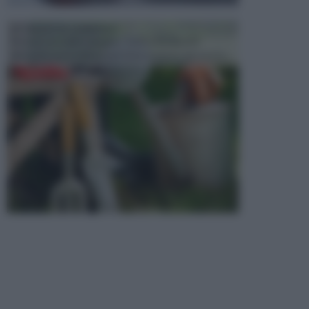
ATTREZZI DA GIARDINO
Picconi, rastrelli e vanghe: Tutti e tre questi
elementi sono indicati per la lavorazione del terren...