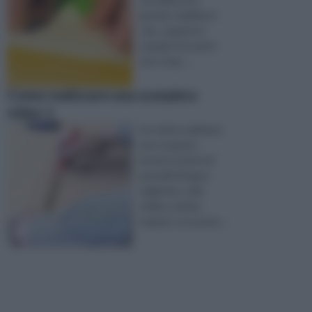
grande stabilità in
volo, seguite le
semplici istruzioni
che vi ripo ...
Come realizzare una scarpiera
video 1
Se volete realizzare
una scarpiera
dovete munirvi di
pannelli di legno,
taglierina, colla
vinilica, matita,
trapano con punta ...