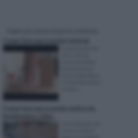
Pagine più visitate di questa settimana
Come fare una scatola tutorial
Creare lavoretti fai-
da-te, oltre ad
essere un’attività
per trascorrere il
vostro tempo libero
in modo divertente e
creativo, ...
Come fare una scatola rustica da
bomboniera video
Per trasformare una
rustica scatola di
legno in un'originale