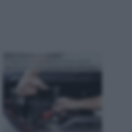
MANUTENZIONE AUTOMOBILE
In tempi come questi, il fai da te è una cosa che
aggrada sempre di piu, quando si tratta della prop...