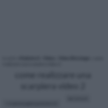
tu sei in :
rifaidate.it
»
Video
»
Video Bricolage
» come
realizzare una scarpiera video 2
come realizzare una
scarpiera video 2
altri articoli:
In questa pagina parleremo di :