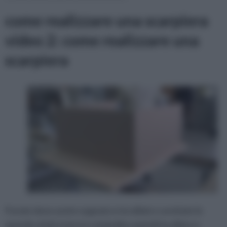
come realizzare una scarpiera
video 2: come realizzare una
scarpiera
Forate dove avete segnato e incollate e avvitate le
sponde ai lati esterni e al piedino quindi incollare e