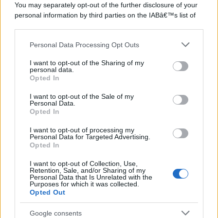
You may separately opt-out of the further disclosure of your
©2026 - rifaidate.it - p.iva 03338800984
Privacy
Pubblicità
personal information by third parties on the IABâ€™s list of
downstream participants.
Personal Data Processing Opt Outs
This information may also be disclosed by us to third parties
on the IABâ€™s List of Downstream Participants that may
I want to opt-out of the Sharing of my
further disclose it to other third parties.
personal data.
Opted In
Please note that this website/app uses one or more Google
services and may gather and store information including but
I want to opt-out of the Sale of my
Personal Data.
not limited to your visit or usage behaviour. You may click to
Opted In
grant or deny consent to Google and its third-party tags to
use your data for below specified purposes in below Google
I want to opt-out of processing my
consent section.
Personal Data for Targeted Advertising.
Opted In
I want to opt-out of Collection, Use,
Retention, Sale, and/or Sharing of my
Personal Data that Is Unrelated with the
Purposes for which it was collected.
Opted Out
Google consents