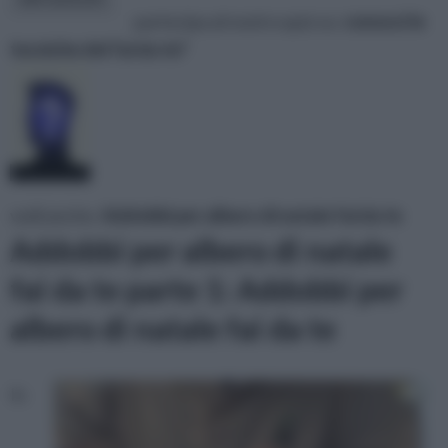
partecipa al nostro quiz su:
conosci le
tecniche del fai da te?
vedi anche:
Addobbi per albero di natale fai da te
Addobbi per albero di natale
fai da te parte 1: Addobbi per
albero di natale fai da te
In