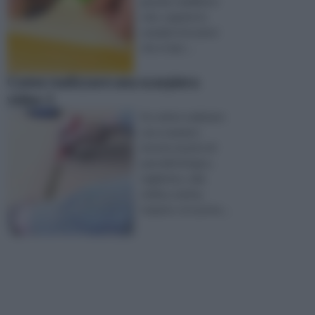
grande stabilità in
volo, seguite le
semplici istruzioni
che vi ripo ...
Come realizzare una scarpiera
video 1
Se volete realizzare
una scarpiera
dovete munirvi di
pannelli di legno,
taglierina, colla
vinilica, matita,
trapano con punta ...