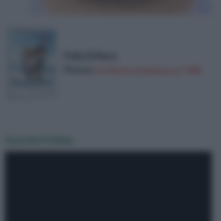
Palle Di Neve
Prezzo:
in offerta su Amazon a: 7,99€
Guarda il Video