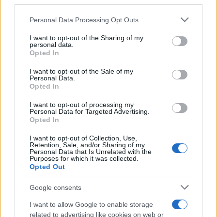
©2026 - rifaidate.it - p.iva 03338800984
downstream participants.
Privacy
Pubblicità
Personal Data Processing Opt Outs
This information may also be disclosed by us to third parties
on the IABâ€™s List of Downstream Participants that may
I want to opt-out of the Sharing of my
further disclose it to other third parties.
personal data.
Opted In
Please note that this website/app uses one or more Google
services and may gather and store information including but
I want to opt-out of the Sale of my
Personal Data.
not limited to your visit or usage behaviour. You may click to
Opted In
grant or deny consent to Google and its third-party tags to
use your data for below specified purposes in below Google
I want to opt-out of processing my
consent section.
Personal Data for Targeted Advertising.
Opted In
I want to opt-out of Collection, Use,
Retention, Sale, and/or Sharing of my
Personal Data that Is Unrelated with the
Purposes for which it was collected.
Opted Out
Google consents
I want to allow Google to enable storage
related to advertising like cookies on web or