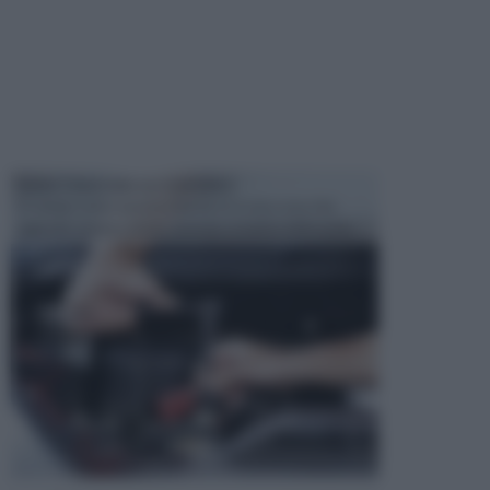
MANUTENZIONE AUTOMOBILE
In tempi come questi, il fai da te è una cosa che
aggrada sempre di piu, quando si tratta della prop...