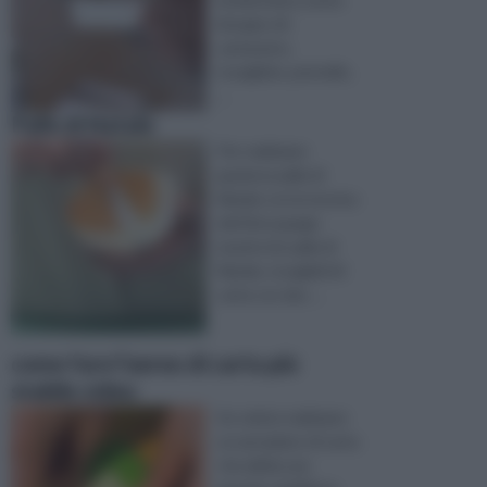
bisogno di:
cartavetro,
tovagliolo, pennello,
...
Palle di Natale
Per realizzare
graziose palle di
Natale con la tecnica
del Découpage
munirsi di: palle di
Natale, tovaglioli di
carta con dec ...
come fare l’aereo di carta più
stabile video
Se volete realizzare
un aeroplano di carta
che abbia una