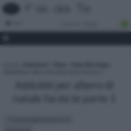
Forum
tu sei in :
rifaidate.it
»
Video
»
Video Bricolage
»
Addobbi per albero di natale fai da te parte 1
Addobbi per albero di
natale fai da te parte 1
In questa pagina parleremo di :
altri articoli: