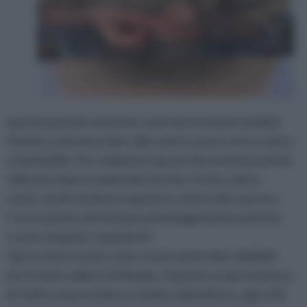
questa puntata vedremo come decorazioni natalizie
fai da te, potranno dare alla vostra casa un tocco unico
e inimitabile. Per realizzare queste decorazioni potete
utilizzare diversi materiali: bacche, frutta, edera,
nastri, stoffe di diverso genere e tanto altro ancora.
Con un pizzico di fantasia ed immaginazione potrete
creare simpatici capolavori!
Qui vi mostreremo come creare particolari addobbi
per il vostro albero di Natale. A questo scopo munitevi
di: feltro rosso e bianco, forbici, imbottitura, ago e fili