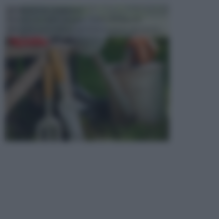
ATTREZZI DA GIARDINO
Picconi, rastrelli e vanghe: Tutti e tre questi
elementi sono indicati per la lavorazione del terren...