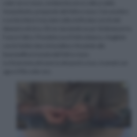
color oro e rosso, cordoncino oro e colla a caldo.
Innanzitutto, preparate del feltro rosso. Con una biro
e un bicchiere tracciate sulla stoffa due cerchi del
diametro di circa 10 cm, lasciando un po’ di distanza tra
l’uno e l’altro. Prendete ora il feltro bianco, ritagliate
con le forbici due striscioline e fissatele alla
base/pallina ricavata dal feltro rosso.
Le fisseremo attraverso dei punti croce, ricamati con
ago e il filo color oro.