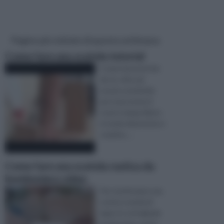
Pagine più visitate di questa settimana
Come fare una scatola tutorial
Creare lavoretti fai-
da-te, oltre ad
essere un’attività
per trascorrere il
vostro tempo libero
in modo divertente e
creativo, ...
Come fare una scatola rustica da
bomboniera video
Per trasformare una
rustica scatola di
legno in un'originale
bomboniera, avete