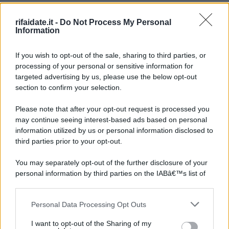
rifaidate.it -
Do Not Process My Personal
©2026 - rifaidate.it - p.iva 03338800984
Privacy
Pubblicità
Information
If you wish to opt-out of the sale, sharing to third parties, or
processing of your personal or sensitive information for
targeted advertising by us, please use the below opt-out
section to confirm your selection.
Please note that after your opt-out request is processed you
may continue seeing interest-based ads based on personal
information utilized by us or personal information disclosed to
third parties prior to your opt-out.
You may separately opt-out of the further disclosure of your
personal information by third parties on the IABâ€™s list of
downstream participants.
Personal Data Processing Opt Outs
This information may also be disclosed by us to third parties
on the IABâ€™s List of Downstream Participants that may
I want to opt-out of the Sharing of my
further disclose it to other third parties.