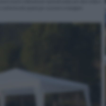
nno essere utilizzati per spazi più ampi, per dare ombra
un confortevole spazio per cucinare e mangiare