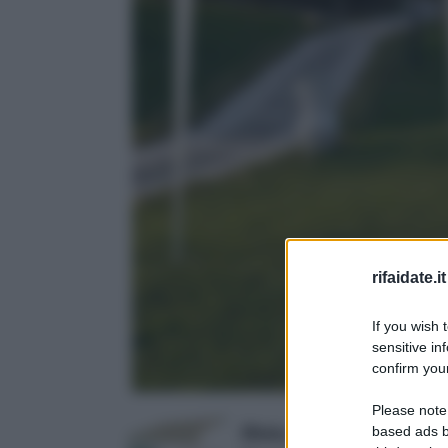
rifaidate.it
If you wish 
sensitive in
confirm your
Please note
Blinky 9690814 Tende da S
based ads b