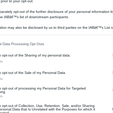
 prior to your opt-out.
n a: 134,1€
rately opt-out of the further disclosure of your personal information by
the IABâ€™s list of downstream participants.
tion may also be disclosed by us to third parties on the IABâ€™s List o
articipants that may further disclose it to other third parties.
 that this website/app uses one or more Google services and may gath
l Data Processing Opt Outs
including but not limited to your visit or usage behaviour. You may click 
 to Google and its third-party tags to use your data for below specifi
o opt-out of the Sharing of my personal data.
ogle consent section.
In
o opt-out of the Sale of my Personal Data.
In
to opt-out of processing my Personal Data for Targeted
ing.
In
o opt-out of Collection, Use, Retention, Sale, and/or Sharing
ersonal Data that Is Unrelated with the Purposes for which it
lected.