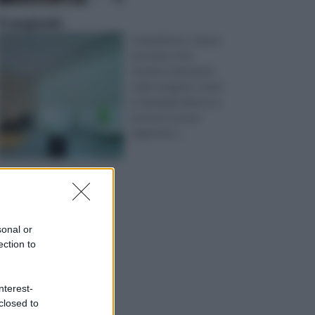
frangisole
Innanzitutto, è bene
precisare che i
sistemi schermanti
solari vengono creati
in tipologie diverse e
possono essere
rappresen ...
sonal or
ection to
nterest-
closed to