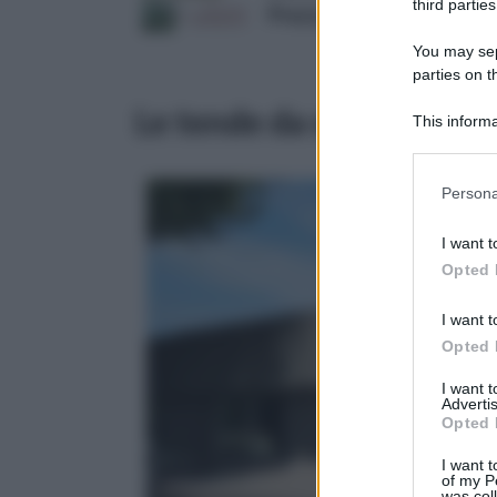
third parties
Prezzo:
in offerta su Amazo
You may sepa
parties on 
Le tende da sole
This informa
Downstream P
Please note
Persona
information 
deny consent
I want t
in below Go
Opted 
I want t
Opted 
I want 
Advertis
Opted 
I want t
of my P
was col