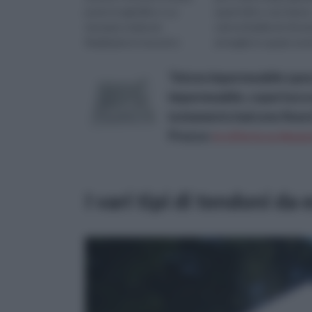
posto in giardino o su
quant'altro, non hann
terrazze e balconi.
solo la finalità di sfrut
Realizzate in tessuti e
al meglio lo spazio est
materiali differenti, le
ma anche di arr...
tend...
Telone impermeabile spes
impermeabile, copertura e
isolamento balcone fines
Prezzo:
in offerta su Amazo
I vari tipi di tendoni da