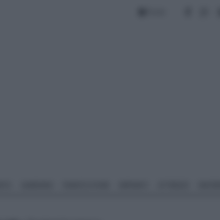
Forum
NTO
GIARDINO
PIANTE E FIORI
IMPIANTI
ATTREZZI
MATERI