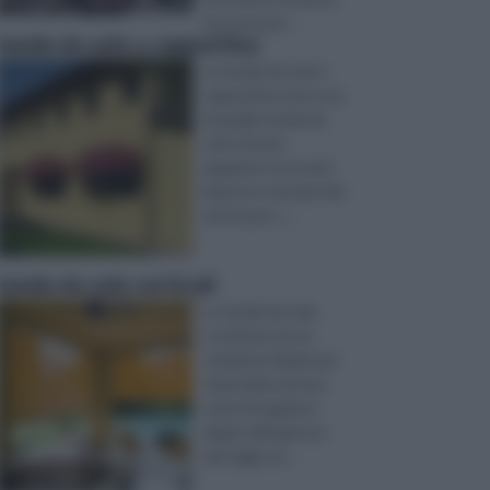
di una locati ...
tende da sole a cappottina
Le tende da sole a
cappottina sono una
di quelle tende da
sole che più
appaiono sui nostri
balconi e terrazzi. Ma
anche per s ...
tende da sole verticali
Le tende da sole,
costituiscono la
soluzione ideale per
rispondere ad una
serie di esigenze
legate all’ingresso
dei raggi sol ...