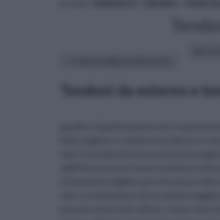
tu sei in :
rifaidate.it
»
Giardino
»
Tende da
Tendo
altri art
In questa pagina parleremo di :
Tendoni da esterno e te
giardino. Qualche pianta non è sopravvissut
bella stagione ci chiama fuori alla luce e a
sole o i tendoni da esterno la brutta stagione
addirittura la neve hanno rovinato le attre
è il momento migliore per rinnovare e dare 
sole o se disponiamo di uno spazio maggiore
possono essere più utili per creare zone d