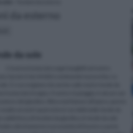
 sole
» Tendoni da esterno
ni da esterno
icoli:
nde da sole
L' inverno ha lasciato segni tangibili nel nostro
a, il prato è da rinfoltire seminando nuova erba. La
l sole. E ci accorgiamo che anche sulle nostre tende da
 ha lasciato il segno. Il vento e la pioggia, in alcuni casi
zzature del giardino. Allora mettiamoci all'opera, questo
smalto ai nostri spazi esterni con delle belle tende da
 addirittura di tendoni da giardino, le tende da sole
'ombra direttamente in prossimità di finestre e porte