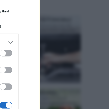
 third
MANUTENZIONE AUTOMOBILE
In tempi come questi, il fai da te è una cosa che
f
aggrada sempre di piu, quando si tratta della prop...
er and store
to grant or
ed purposes
ATTREZZI DA GIARDINO
Picconi, rastrelli e vanghe: Tutti e tre questi
elementi sono indicati per la lavorazione del terren...