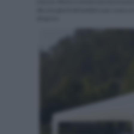
esterne. Mentre i tendoni da esterno potra
alla zona giochi dei bambini o per creare 
all'aperto.