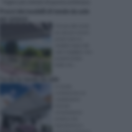
Pagine più visitate di questa settimana
Prezzi dei modelli di tende da sole
per esterni
Pensare alle tende
da sole per esterni
prezzi come un
semplice riparo dal
sole è sbagliato. Son
prodotti di alto
livello che ...
Fai da te tende da sole
Le tende,
costituiscono un
complemento
d’arredo
estremamente
prezioso che
impreziosisce e
arricchisce l’interno