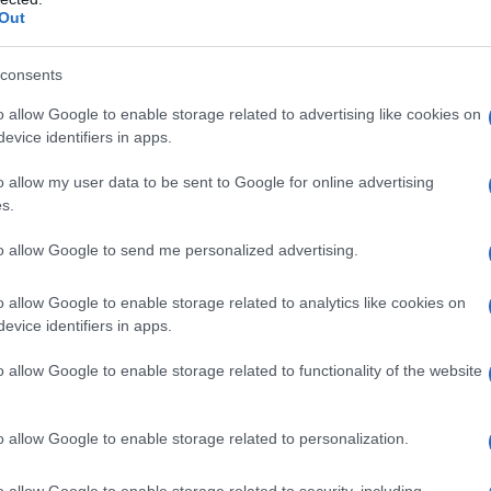
Out
consents
o allow Google to enable storage related to advertising like cookies on
evice identifiers in apps.
o allow my user data to be sent to Google for online advertising
s.
to allow Google to send me personalized advertising.
o allow Google to enable storage related to analytics like cookies on
evice identifiers in apps.
per finestre e terrazzi sia per creare zone d'ombra nel
a casa. Infatti spesso le strutture per le tende
o allow Google to enable storage related to functionality of the website
etrali come sostegno portante. Si possono così creare
rte finestre, magari direttamente della cucina per
o allow Google to enable storage related to personalization.
aperto e godendo di una bel fresco durante la bella
amere da letto ci aiuterà a mantenere fresche e
o allow Google to enable storage related to security, including