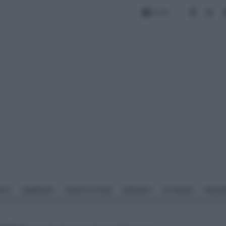
Forum
NTO
GIARDINO
PIANTE E FIORI
IMPIANTI
ATTREZZI
MATERI