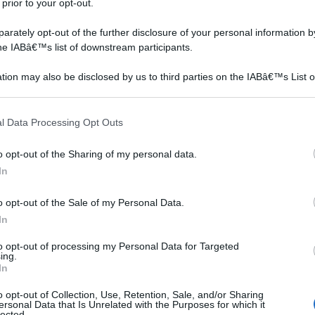
 prior to your opt-out.
rately opt-out of the further disclosure of your personal information by
the IABâ€™s list of downstream participants.
tion may also be disclosed by us to third parties on the IABâ€™s List o
articipants that may further disclose it to other third parties.
 that this website/app uses one or more Google services and may gath
l Data Processing Opt Outs
including but not limited to your visit or usage behaviour. You may click 
 to Google and its third-party tags to use your data for below specifi
o opt-out of the Sharing of my personal data.
ogle consent section.
In
o opt-out of the Sale of my Personal Data.
In
to opt-out of processing my Personal Data for Targeted
ing.
In
o opt-out of Collection, Use, Retention, Sale, and/or Sharing
ersonal Data that Is Unrelated with the Purposes for which it
lected.