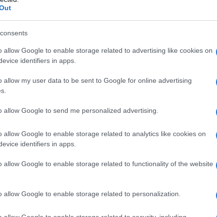
Out
consents
o allow Google to enable storage related to advertising like cookies on
evice identifiers in apps.
, potremmo giungere al convincimento che, in fin dei
ssibile anche se occorre conoscere alcuni elementi di
o allow my user data to be sent to Google for online advertising
s.
costruzione della piscina interrata all’interno del
base cui stiamo facendo riferimento nell’occasione fanno
to allow Google to send me personalized advertising.
he che sovrintendono alla costruzione di una piscina
o allow Google to enable storage related to analytics like cookies on
ffici competente sia il progetto che la data di inizio del
evice identifiers in apps.
oc sia per il progettista di turno che per il proprietario
iati i lavori volti alla costruzione della piscina
o allow Google to enable storage related to functionality of the website
spazi privati come il nostro giardino.
o allow Google to enable storage related to personalization.
o allow Google to enable storage related to security, including