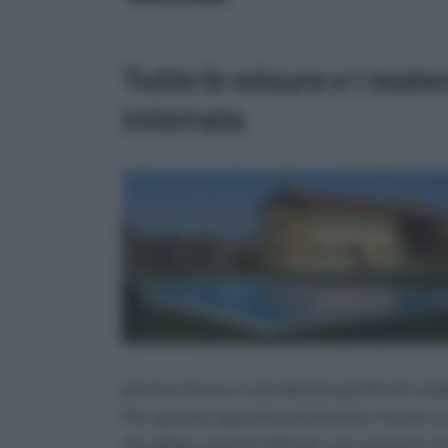
Tutte le misure e i mater
interrata
piscina stessa e calcolando quindi nel com
Per quanto riguarda poi il fondo, il nostro 
che abbia, a lavori ultimati, uno spessore