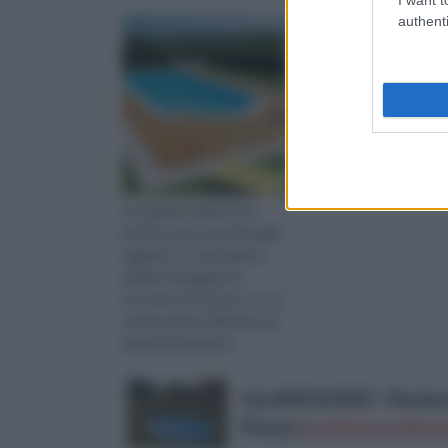
authenti
Le pavimentazioni per
piscina sono una di quegli
oggetti, se è poi giusto
parlare di oggetti in
occasioni di tal tipo, su cui
è importante riflettere al
lungo la momento
dell’acquisto e della posa
in ...
Gre KPEOV5027 - Piscina 
Prezzo:
in offerta su Amaz