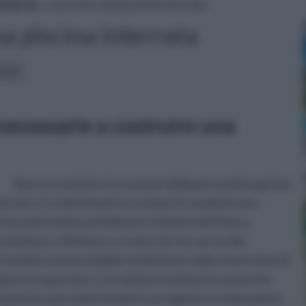
ai da te
» costruire una piscina interrata
a piscina interrata
icoli:
necessarie a costruire una
Spesso in più di un’occasione abbiamo sentito parlare
terrata. E, in altrettante occasioni, le reazioni sono
n lato potremmo sottolineare la bontà dell’idea e,
niziare a riflettere su tutto ciò che serve alla
 risultato assai probabile di desistere dalla nostra idea di
 giuste proporzioni, ci rendiamo facilmente conto che
ispetti le operazioni relative a progetto e realizzazione,