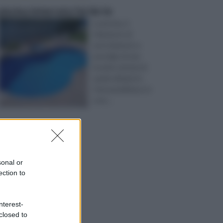
piscina interrata fai da te
La piscina, è
l’elemento di
arricchimento e
prestigio di una
location dotata di
spazio all’aperto.
Oasi paradisiaca, in
cui p ...
sonal or
ection to
nterest-
closed to