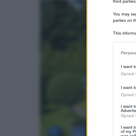
third parties
You may sepa
parties on 
This informa
Downstream P
Please note
Persona
information 
deny consent
I want t
in below Go
Opted 
I want t
Opted 
I want 
Advertis
Opted 
I want t
of my P
was col