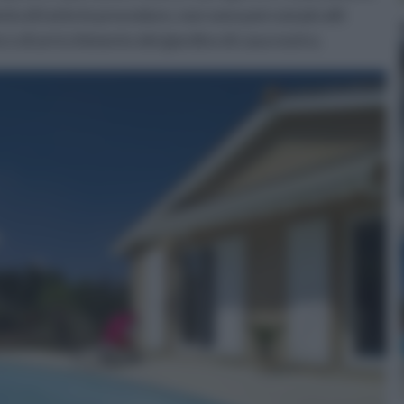
nto di tutte le procedure, non sono poi così più alti
o o di arricchimento del giardino di casa nostra.