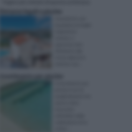
Pagine più visitate di questa settimana
Distanze legali e piscine
Innanzitutto, per
inquadrare al meglio
l'argomento
trattato, è
opportuno fare
riferimento alla
norma vigente in
materia e qui ...
rivestimento per piscine
Il rivestimento per
piscine è uno di
quegli elementi che
spesso viene
trascurato
nell’ambito della
realizzazione di un
ottimo ...