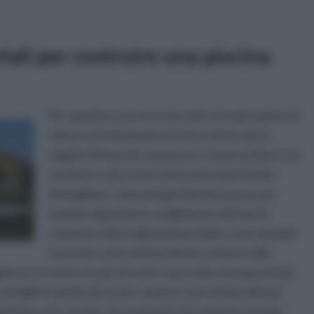
iali per costruire una piscina
Per quanto concerne di contro le operazioni di
natura strettamente tecnica anche qui le
regole di base da conoscere e le procedure cui
assolvere sono meno di quanto potremmo
immaginare. Ad esempio il primo passo per
quanto riguarda lo svolgimento dei lavori
consiste nella realizzazione dello scavo iniziale
tenendo conto del perimetro attorno alla
plesso un metro in più al nostro specchio d’acqua ideale.
consiglio è quello di creare sempre una soletta di base
 di almeno 12 o anche 15 centimetri di cemento armato.