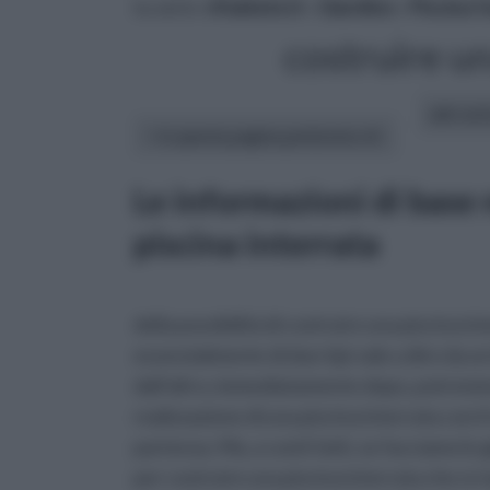
tu sei in :
rifaidate.it
»
Giardino
»
Piscina f
costruire un
altri art
In questa pagina parleremo di :
Le informazioni di base 
piscina interrata
della possibilità di costruire una piscina in
essenzialmente di due tipi vale a dire da u
dall’altro, immediatamente dopo, potremmo i
realizzazione di una piscina interrata con il
partenza. Ma, a conti fatti, se facciamo le
per costruire una piscina interrata che si r