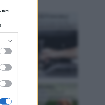
 third
MANUTENZIONE AUTOMOBILE
In tempi come questi, il fai da te è una cosa che
f
aggrada sempre di piu, quando si tratta della prop...
er and store
to grant or
ed purposes
ATTREZZI DA GIARDINO
Picconi, rastrelli e vanghe: Tutti e tre questi
elementi sono indicati per la lavorazione del terren...