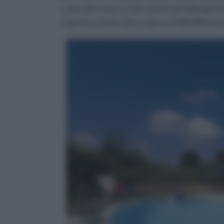
come del resto i costi relativi all’adempime
rispetto a tante altre opere di abbelliment