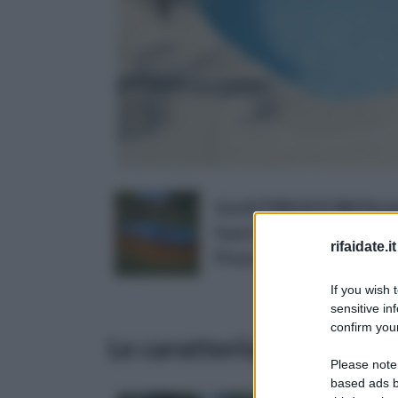
Gre KITPROV513W Piscina 
fuori terra
rifaidate.it
Prezzo:
in offerta su Amaz
If you wish 
sensitive in
confirm your
Le caratteristiche più im
Please note
based ads b