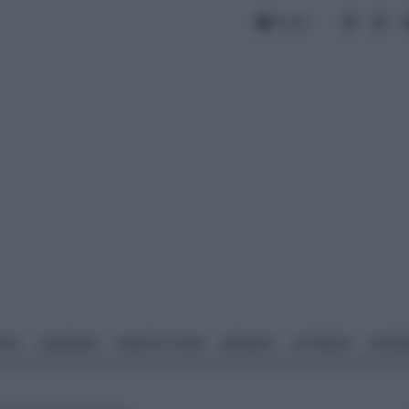
Forum
NTO
GIARDINO
PIANTE E FIORI
IMPIANTI
ATTREZZI
MATERI