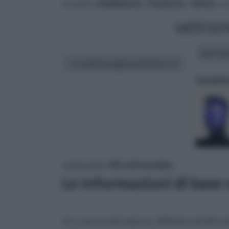
tu sei in :
rifaidate.it
»
Fai da te
»
Vetro
» v
vetrore
altri art
In questa pagina parleremo di :
tecniche
vedi anche:
Kit vetroresina
Le informazioni di base s
te e, ancora più spesso, abbiamo sentito p