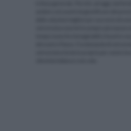
in linea generale. Perché, ad oggi, mettend
andato così avanti da giustificare dei prezz
delle soluzioni migliori per una serie di ev
vetroresina nonché la sempre più massiccia
tempo neanche immaginabili a favorire un
del nostro Paese. E la domanda di vetroresi
vetroresina fai da te proprio per venire in
clientela italiana e non solo.