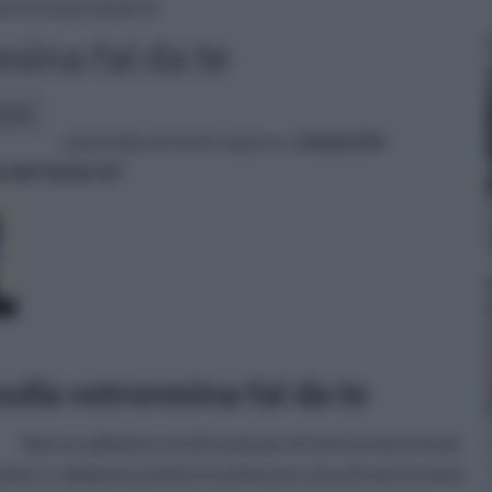
etroresina fai da te
sina fai da te
icoli:
partecipa al nostro quiz su:
conosci le
 del fai da te?
ulla vetroresina fai da te
Spesso abbiamo sentito parlare di vetroresina fai da
arlare o abbiamo parlato in prima persona di vetroresina