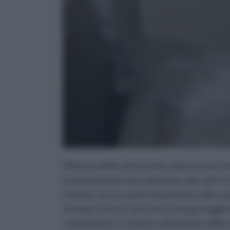
Alla base delle vetroresina, dal punto di vi
essenzialmente due materiali, vale a dire l
insieme con una serie di procedure allo sc
al tempo stesso. Del resto, la larga maggio
realizzazione e commercializzazione della ve