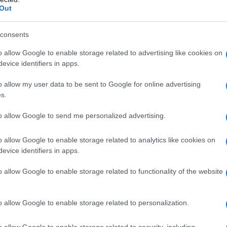
Out
consents
o allow Google to enable storage related to advertising like cookies on
evice identifiers in apps.
o allow my user data to be sent to Google for online advertising
s.
e
Nota sin dagli anni '50 per
I fogli di vetroresina sono
la facilità di lavorazione e la
abbastanza sottili, e di
to allow Google to send me personalized advertising.
o GRP
grande resistenza agli
solito vengono utilizzati
on
agenti atmosferici del
per avvolgere gli angoli e
o allow Google to enable storage related to analytics like cookies on
materiale, la vetroresina è
fornire un look rifinito
evice identifiers in apps.
to,
stata usata per produrre
esteticamente
no
moltissimi oggetti. Dal
accattivante a vari
o allow Google to enable storage related to functionality of the website
momento in cui si...
elementi. Composizioni più
compless...
 40400 in resina di poliestere (250 x 100 x 2 mm) UP
o allow Google to enable storage related to personalization.
n a: 30,2€
o allow Google to enable storage related to security, including