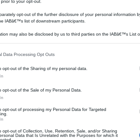
 prior to your opt-out.
e che
rately opt-out of the further disclosure of your personal information by
lla
the IABâ€™s list of downstream participants.
in
in
tion may also be disclosed by us to third parties on the IABâ€™s List o
articipants that may further disclose it to other third parties.
 that this website/app uses one or more Google services and may gath
l Data Processing Opt Outs
including but not limited to your visit or usage behaviour. You may click 
egato
 to Google and its third-party tags to use your data for below specifi
o opt-out of the Sharing of my personal data.
ogle consent section.
In
l
o opt-out of the Sale of my Personal Data.
enta anche altri impieghi, a noi senza dubbio più vicini,
In
zione di piscine fai da te e anche di molte delle vasche
to opt-out of processing my Personal Data for Targeted
elle nostre abitazioni.
ing.
In
Pannelli vetroresina
Stampo vetroresina
o opt-out of Collection, Use, Retention, Sale, and/or Sharing
ersonal Data that Is Unrelated with the Purposes for which it
lected.