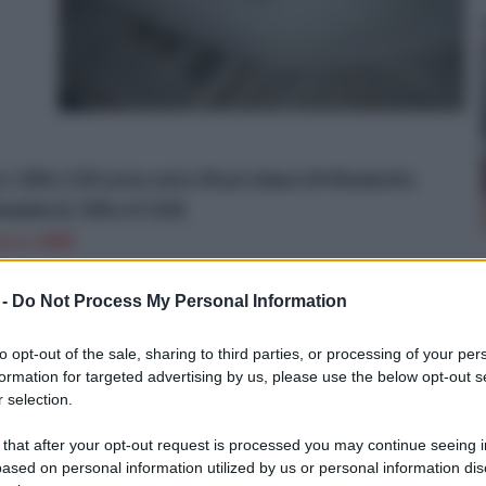
 100 x 110 cm in vetro float chiaro 8+8 indurito
luminio (L 100 x H 110)
on a: 349€
 -
Do Not Process My Personal Information
to opt-out of the sale, sharing to third parties, or processing of your per
pali della vetroresina fai da te
formation for targeted advertising by us, please use the below opt-out s
 selection.
 that after your opt-out request is processed you may continue seeing i
ased on personal information utilized by us or personal information dis