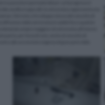
o tra parentesi quei materiali per cui il progresso è
i alla vendita troppo alti, la vetroresina rappresenta una
enienze. Del resto, è lo sviluppo stesso del concetto di
 diffusione della vetroresina in ambiti fino a qualche
a domanda sempre maggiore di vetroresina all’interno
na porta, per forza di cose, anche al concetto di
contro alle accresciute esigenza di gran parte della