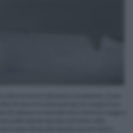
sta della sua stessa realizzazione e produzione, vi sono
e fibre di vetro e la resina materiale che vengono fuse
opo di realizzare un materiale tanto resistente e leggero
ranza delle aziende operative nel settore della
troresina, offrono alla clientela una serie di kit in