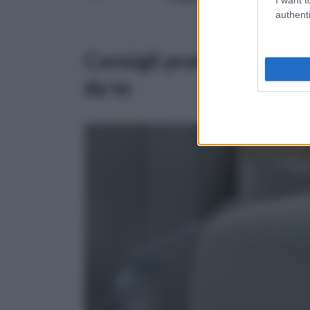
authenti
Consigli pratici sulla re
da te