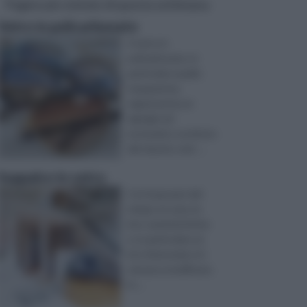
Pagine più visitate di questa settimana
Vetro in policarbonato
Il vetro in
policarbonato, in
particolare quello
trasparente,
rappresenta un
egregio ed
economico sostituto
del classico vetr ...
Soppalco in vetro
Con il passare del
tempo, le case, le
loro caratteristiche
e, in particolare, la
loro fisionomia si è
venuta a modificare,
in ...