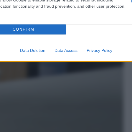
cation functionality and fraud prevention, and other user protection.
alizzazione della vetroresina fai
CONFIRM
Data Deletion
Data Access
Privacy Policy