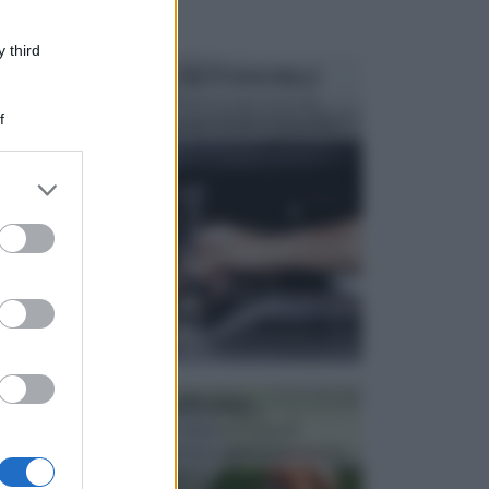
 third
MANUTENZIONE AUTOMOBILE
In tempi come questi, il fai da te è una cosa che
f
aggrada sempre di piu, quando si tratta della prop...
er and store
to grant or
ed purposes
ATTREZZI DA GIARDINO
Picconi, rastrelli e vanghe: Tutti e tre questi
elementi sono indicati per la lavorazione del terren...