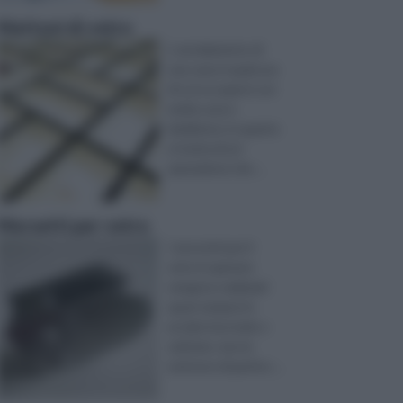
Mattoni di vetro
L’ arredamento di
una casa è qualcosa
di cui occuparsi con
molta cura e
dedizione, in quanto
si tratta di un’
operazione che ...
Morsetti per vetro
I morsetti per il
vetro in genere
vengono realizzati
quasi sempre in
acciaio inox ludo o
satinato, ma ne
esistono di partico ...