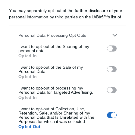
You may separately opt-out of the further disclosure of your
personal information by third parties on the IABâ€™s list of
downstream participants.
Personal Data Processing Opt Outs
This information may also be disclosed by us to third parties
on the IABâ€™s List of Downstream Participants that may
I want to opt-out of the Sharing of my
further disclose it to other third parties.
personal data.
Opted In
Please note that this website/app uses one or more Google
services and may gather and store information including but
I want to opt-out of the Sale of my
Personal Data.
not limited to your visit or usage behaviour. You may click to
Opted In
grant or deny consent to Google and its third-party tags to
use your data for below specified purposes in below Google
I want to opt-out of processing my
consent section.
Personal Data for Targeted Advertising.
Opted In
I want to opt-out of Collection, Use,
Retention, Sale, and/or Sharing of my
Personal Data that Is Unrelated with the
Purposes for which it was collected.
Opted Out