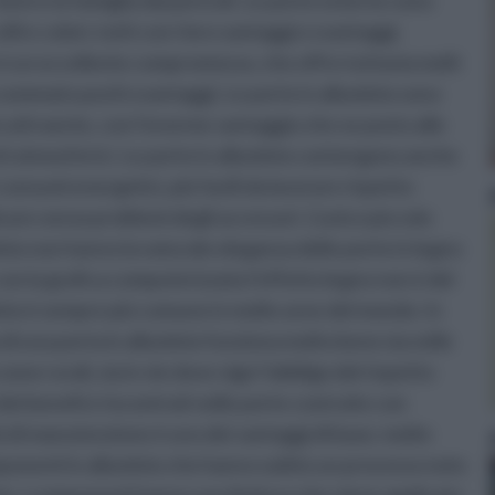
 beni e la famiglia dai pericoli. Le porte esterne sono
ili e colori, tutti con i loro vantaggi e svantaggi.
le è un eccellente compromesso, che offre tuttavia molti
to sommato pochi svantaggi. Le porte in alluminio sono
 attraente, con l’enorme vantaggio che se posto alle
ti atmosferici. Le porte in alluminio contengono anche
onsumi energetici, più facili da lavorare rispetto
icare senza problemi degli accessori. L'unico piccolo
inio non hanno la naturale eleganza delle porte in legno
con la grafica computerizzata l’effetto legno non è del
uminio è sempre più comune in molte aree del mondo. In
 di una porta in alluminio funziona molto bene sia nelle
ne rurali, sia in vie dove vige l’obbligo del rispetto
ei benefici riscontrati nelle porte costruite con
ità di manutenzione è uno dei vantaggi di base; molte
mponenti in alluminio che hanno subito un processo noto