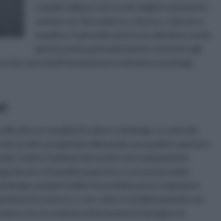
e quelle italiane sono tra le migliori esistenti in
commercio. Sia moderno, classico, colorato o
semplice, il pannello esterno in alluminio rende
queste porte particolarmente resistenti agli
porcizia, sono facili da mantenere ed hanno una lunga
ri
elle diverse tonalità di colore e di design. Le aziende
 decorativi, progettati utilizzando una qualità superiore
rdia. Inoltre i laminati decorativi sono ampiamente
unga durata e di qualità superiore e con prezzi molto
l design, parliamo della forma delle porte in alluminio
ndi anche ad arco, e con colori e tonalità pastello con
eziano che ne esaltano ulteriormente il pregio e la