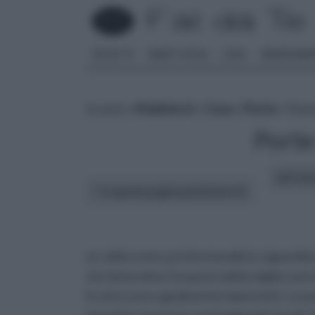
FAI DA TE
PARETI SOLAI
CASA
ARREDAME
tu sei in :
rifaidate.it
»
Casa
»
Porte
» Porte
Porte
altri art
In questa pagina parleremo di :
sé, della vostra professionalità e signorili
che determina l’acquisto della miglior port
il costo sono ugualmente importanti. Le po