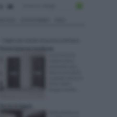
ALI EDILI
ECOSOSTENIBILE
VIDEO
Pagine più visitate di questa settimana
Porte interne moderne
Le porte interne
moderne hanno
prezzi molto vari e
diversi a seconda di
un grande numero di
fattori: infatti
bisogna consider ...
Porte in legno
Grazie al fai da te è