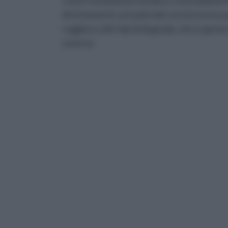
come l’ossidazione anodica. Essenzialment
direttamente sui materiali con il processo
ruggine e altri tipi di degrado, che in gener
esterne.