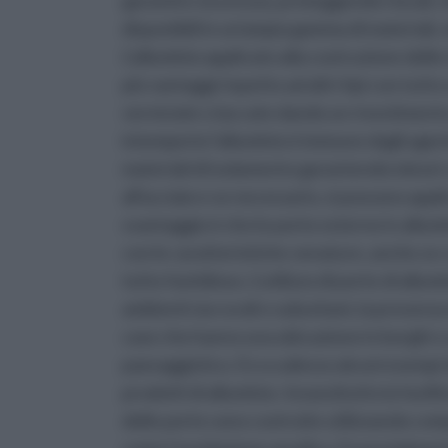
garantire sicurezza, proteggendo i locali, i
disponibili in un'ampia gamma di materiali, st
L’alluminio applicato alla costruzione del
più vantaggi rispetto ad altri tipi con tut
verniciate o laccate dando un rivestimento
intemperie l'alluminio è immune dagli agen
materiali di isolamento garantendo minori c
all'acciaio e se necessario, si possono appl
svantaggio è che le porte esterne in allum
con le caratteristiche venature, anche se 
tutto fastidioso. L'utilizzo di porte di all
ambienti sia rurali e suburbani, la presenza
case che hanno una ubicazione in borghi o zo
paesaggistico. Ecco adesso alcuni esempi d
prodotti di alluminio. Innanzitutto la facil
delle porte sono costruite utilizzando co