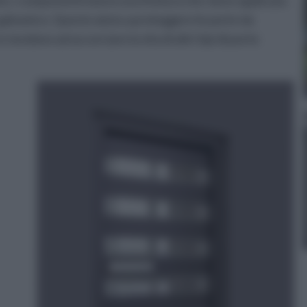
e, i componenti hanno una finitura che viene applicata
 galvanico. Questo aiuta a proteggere le porte da
e tendono ad accorciare la vita di altri tipi di porte