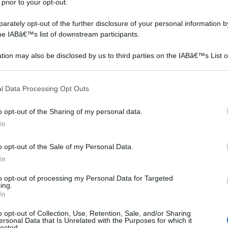
 prior to your opt-out.
orte
rately opt-out of the further disclosure of your personal information by
the IABâ€™s list of downstream participants.
 un
tion may also be disclosed by us to third parties on the IABâ€™s List o
articipants that may further disclose it to other third parties.
che
 that this website/app uses one or more Google services and may gath
l Data Processing Opt Outs
including but not limited to your visit or usage behaviour. You may click 
 to Google and its third-party tags to use your data for below specifi
o opt-out of the Sharing of my personal data.
rte
ogle consent section.
In
o di
o opt-out of the Sale of my Personal Data.
 non
In
nni.
to opt-out of processing my Personal Data for Targeted
sì
ing.
In
ice
o opt-out of Collection, Use, Retention, Sale, and/or Sharing
ersonal Data that Is Unrelated with the Purposes for which it
lected.