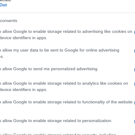
Out
Porte in legno
Vetrocemento
consents
o allow Google to enable storage related to advertising like cookies on
evice identifiers in apps.
o allow my user data to be sent to Google for online advertising
s.
to allow Google to send me personalized advertising.
o allow Google to enable storage related to analytics like cookies on
è
Grazie al fai da te è
Il fai da te è un hobby cui
evice identifiers in apps.
che
possibile occuparsi di vari
tutti possono
hobby, ognuno di quali
appassionarsi, infatti
o allow Google to enable storage related to functionality of the website
po
permette di prendersi
moltissime delle
ica
cura di un determinato
operazioni che ogni giorno
o allow Google to enable storage related to personalization.
 da
settore. Infatti sotto il
vengono effettuate o
nome di fai da te sono
affidate a dei
incluse operazioni di
professionisti del settore
o allow Google to enable storage related to security, including