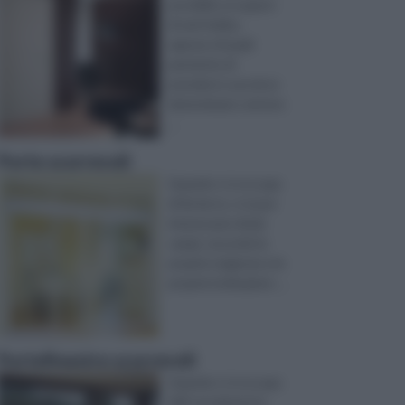
possibile occuparsi
di vari hobby,
ognuno di quali
permette di
prendersi cura di un
determinato settore
...
Porte scorrevoli
Quando ci si occupa
di fai da te, ci si può
interessare di più
campi, secondo le
proprie esigenze e le
proprie inclinazioni. ...
Portefinestre scorrevoli
Quando ci si occupa
dell’ arredamento