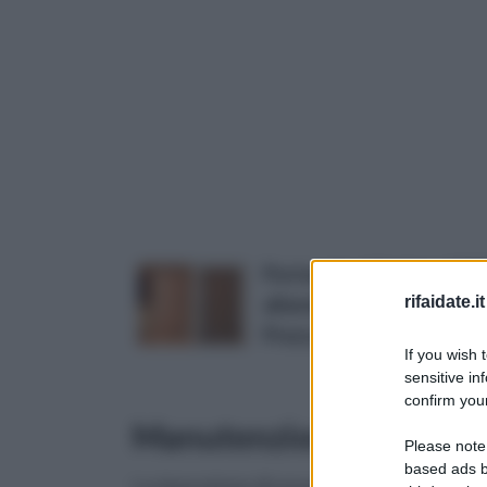
Portoncino blindato CO
rifaidate.it
allarme
Prezzo:
in offerta su Amaz
If you wish 
sensitive in
confirm your
Manutenzione
Please note
based ads b
La riparazione di una porta di alluminio è 