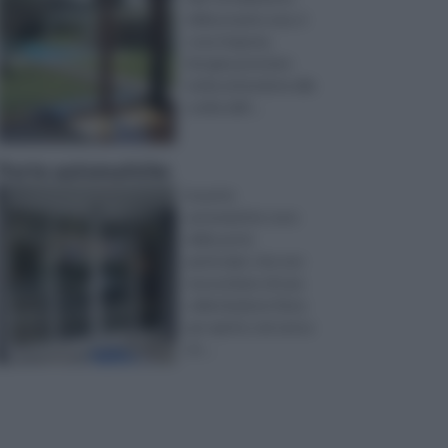
della propria casa, è
cosa risaputa,
bisogna prestare
molta attenzione alla
scelta dell ...
Porte automatiche
le porte
automatiche sono
delle porte
particolari, che non
necessitano di una
sollecitazione fisica
per aprirsi, nel senso
ch ...