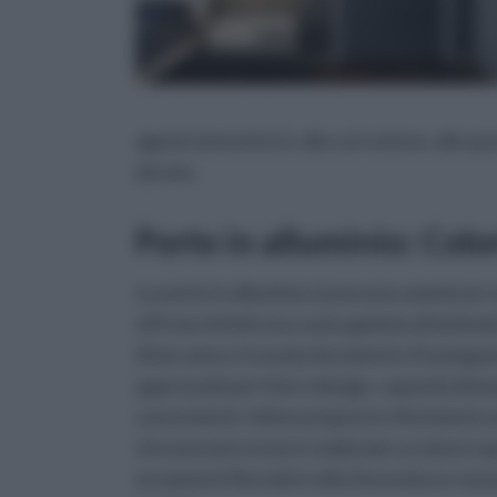
agenti atmosferici, alla corrosione, alla s
durata.
Porte in alluminio: Colo
Le porte in alluminio si possono ammirare n
offrono infatti una vasta gamma di laminati
di laccatura ricavata da materie d’avangua
apprezzati per il loro design, capacità di l
convenienti. Infine proprio in riferimento a
che possono essere realizzate su misura qui
ornamenti floreali in stile fiorentino e ven