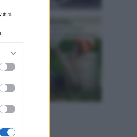
 third
ATTREZZI DA GIARDINO
Picconi, rastrelli e vanghe: Tutti e tre questi
f
elementi sono indicati per la lavorazione del terren...
er and store
to grant or
ed purposes