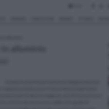
Forum
NTO
GIARDINO
PIANTE E FIORI
IMPIANTI
ATTREZZI
MATERI
 in alluminio
 in alluminio
icoli:
Una porta esterna ben tenuta ed elegante parla da
tà. L’aspetto estetico non è l'unico fattore importante
a esterna per le diverse esigenze, perché la sicurezza e
rte esterne devono essere solide ed in grado di