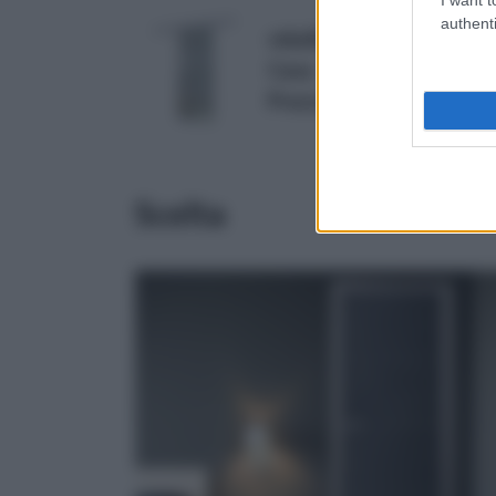
authenti
comunica...
fattore con...
vidaXL Porta Scorrevole 
Casa
Prezzo:
in offerta su Amaz
Scelta