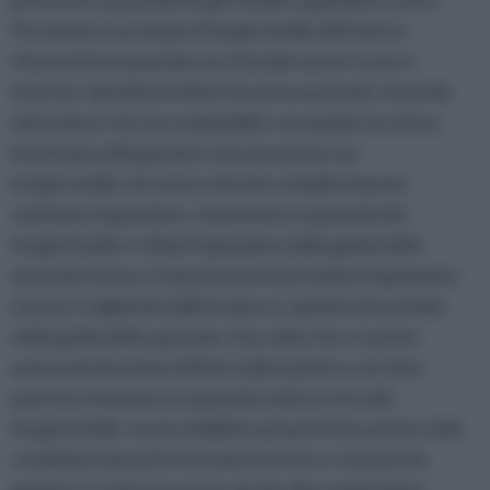
Per prima cosa alzate il tergicristallo dell’auto e
rimuovete la spazzola vecchia dal vano in cui era
inserita. Quindi prendete la nuova spazzola, facendo
attenzione che sia compatibile con quella vecchia e
inseritela nell'apposito vano presente sul
tergicristallo. Se invece dovete semplicemente
sostituire il gommino, rimuovete la spazzola dal
tergicristallo e sfilate il gommino dalla guida della
spazzola stessa. A questo punto prendete il gommino
nuovo e toglietelo dall'involucro, quindi reinseritelo
nella guida della spazzola. Una volta che vi sarete
assicurati di averlo infilato nella maniera corretta
potrete rimontare la spazzola sul braccino del
tergicristallo: ora la visibilità sarà perfetta anche nelle
condizioni atmosferiche più avverse e voi potrete
guidare in tutta sicurezza, grazie alla sostituzione