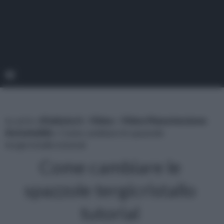
tu sei in :
rifaidate.it
»
Video
»
Video Manutenzione
Automobile
» Come cambiare le spazzole
tergicristallo tutorial
Come cambiare le
spazzole tergicristallo
tutorial