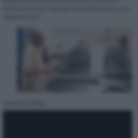
delle parti usurate, spazzole o gommini che siano, con
elementi nuovi.
Guarda il Video