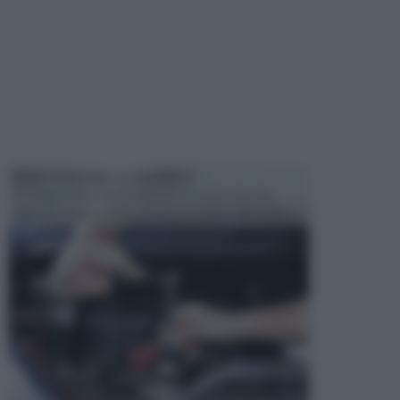
MANUTENZIONE AUTOMOBILE
In tempi come questi, il fai da te è una cosa che
aggrada sempre di piu, quando si tratta della prop...