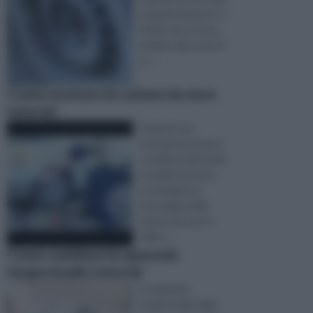
di guanti da lavoro e
del kit che si trova
insieme alla ruota di
sc ...
Come montare le catene da neve
tutorial
Durante una
nevicata le avverse
condizioni del fondo
stradale possono
costringere al
montaggio delle
catene da neve o
delle c ...
Come cambiare le spazzole
tergicristallo tutorial
Le spazzole
tergicristallo della