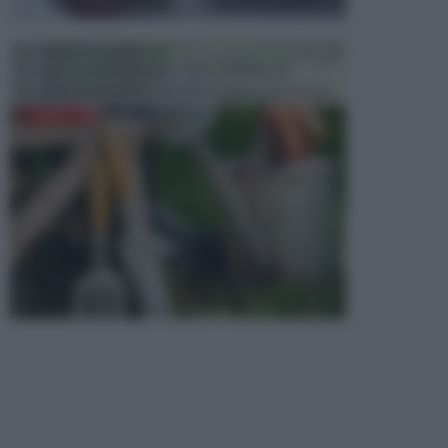
ATTREZZI DA GIARDINO
Picconi, rastrelli e vanghe: Tutti e tre questi
elementi sono indicati per la lavorazione del terren...