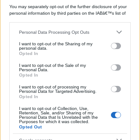
©2026 - rifaidate.it - p.iva 03338800984
You may separately opt-out of the further disclosure of your
Privacy
Pubblicità
personal information by third parties on the IABâ€™s list of
downstream participants.
Personal Data Processing Opt Outs
This information may also be disclosed by us to third parties
on the IABâ€™s List of Downstream Participants that may
I want to opt-out of the Sharing of my
further disclose it to other third parties.
personal data.
Opted In
Please note that this website/app uses one or more Google
services and may gather and store information including but
I want to opt-out of the Sale of my
Personal Data.
not limited to your visit or usage behaviour. You may click to
Opted In
grant or deny consent to Google and its third-party tags to
use your data for below specified purposes in below Google
I want to opt-out of processing my
consent section.
Personal Data for Targeted Advertising.
Opted In
I want to opt-out of Collection, Use,
Retention, Sale, and/or Sharing of my
Personal Data that Is Unrelated with the
Purposes for which it was collected.
Opted Out