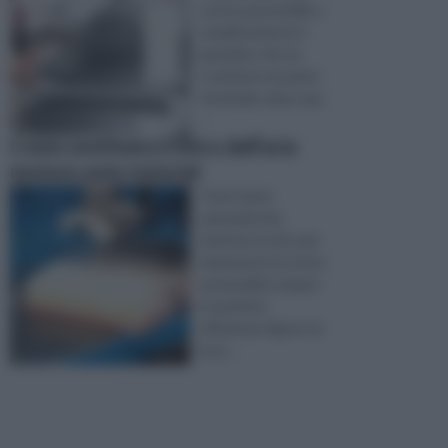
vostra automobile o
semplicemente il
gommino che ne
costituisce la parte
terminale, dopo qua
...
Come sostituire il filtro dell’aria
motore auto tutorial
Tra le tante
operazioni da
mettere in atto per
mantenere la vostra
automobile sempre
in perfetta
efficienza, figura tra
le pi ...