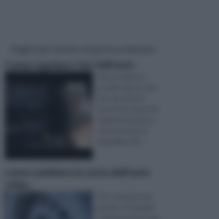
Pagine più visitate di questa settimana
Come regolare i fari dell'auto
Può accadere, e
accade spesso, che
per una serie di
motivi che vanno da
sbalzi di tensione a
urti meccanici, le
lampadine dei ...
come cambiare la ruota dell’auto
video
Per sostituire una
gomma c'è bisogno
solamente di un paio