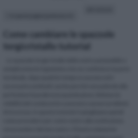
altri articoli:
In questa pagina parleremo di :
Come cambiare le spazzole
tergicristallo tutorial
Le spazzole tergicristallo della vostra automobile o
semplicemente il gommino che ne costituisce la parte
terminale, dopo qualche tempo si usurano ed è
necessario sostituirli, anche perchè non pulendo alla
perfezione il parabrezza quando piove, limitano la
visibilità del conducente e possono causare problemi
di sicurezza. In questo tutorial vi spieghiamo quindi
come procedere per conto vostro alla sostituzione,
senza andare dal meccanico. Vi basta solamente
procurarvi spazzola tergicristallo o gommino nuovi.