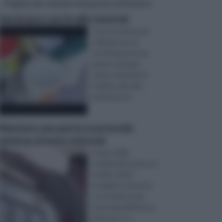
Pagine più visitate di questa settimana
Verniciare con il rullo tutorial
Tra le tecniche più
utilizzate per la
verniciatura di una
parete, bisogna
citare certamente
l'utilizzo del rullo,
poiché perm ...
Montare una porta scorrevole
esterna al muro tutorial
Invece della
tradizionale porta sui
cardini volete
installare una porta
scorrevole senza
incassarla all'interno
del muro? In ...