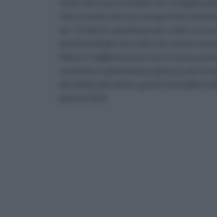
modo che essa si riempia. Per un'applicazio
fare in modo che esso venga tirato unifor
per 15 minuti, quindi passate a dare una s
punti più larghi. Una volta che avrete nuov
finitura: togliete lo stucco in eccesso, por
cartavetro a grammatura grossa, poi con q
dovrebbe più notare, grazie al semplice im
grossa e fine.