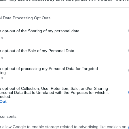
articipants that may further disclose it to other third parties.
 that this website/app uses one or more Google services and may gath
l Data Processing Opt Outs
including but not limited to your visit or usage behaviour. You may click 
 to Google and its third-party tags to use your data for below specifi
o opt-out of the Sharing of my personal data.
ogle consent section.
In
o opt-out of the Sale of my Personal Data.
In
to opt-out of processing my Personal Data for Targeted
ing.
In
o opt-out of Collection, Use, Retention, Sale, and/or Sharing
ersonal Data that Is Unrelated with the Purposes for which it
lected.
Out
consents
o allow Google to enable storage related to advertising like cookies on