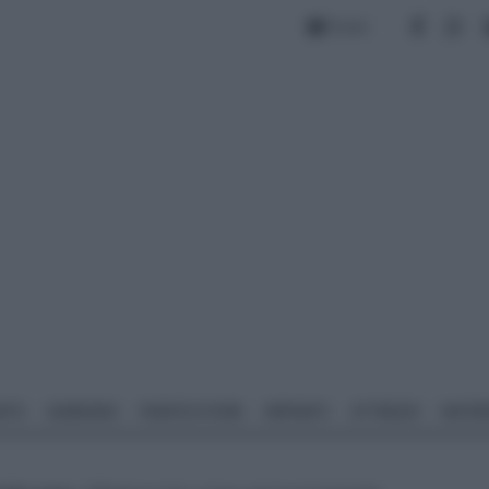
Forum
NTO
GIARDINO
PIANTE E FIORI
IMPIANTI
ATTREZZI
MATERI