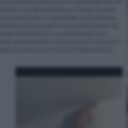
ne più uniforme potete servirvi in seguito delle dita, per
memente verso gli angoli del muro. Lasciate asciugare
econda mano di stucco, applicandolo con la spatola nei
amente lasciato asciugare il muro, potrete passare alla
tandolo a livello del muro, passandolo prima con la
uella a grammatura fine. A questo punto la crepa non si
piego di spatola, stucco e cartavetro di grammatura