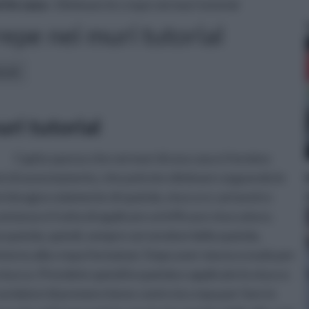
i in casa
» Eliminare le crepe nei muri tutorial
repe nei muri tutorial
icoli:
uri tutorial
Capita spesso che nei muri di una casa si formino
eni di assestamento, che potrete eliminare seguendo le
e bisogno solamente di spatola, stucco e cartavetro
stanza si tratta di applicare un'efficace stuccatura.
 spatola, quindi, sempre servendovi della spatola,
a intorno alla crepa formatasi. Dopo aver messo a nudo per
 stucco. Prendete quindi la spatola e applicate lo stucco
cordatevi di premere bene contro la crepa per fare in