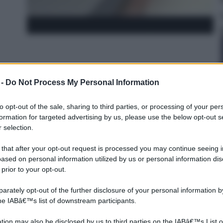
on) ( Blu Ray)
 -
Do Not Process My Personal Information
n a: 19,69€
to opt-out of the sale, sharing to third parties, or processing of your per
formation for targeted advertising by us, please use the below opt-out s
 selection.
 that after your opt-out request is processed you may continue seeing i
ased on personal information utilized by us or personal information dis
 prior to your opt-out.
rately opt-out of the further disclosure of your personal information by
the IABâ€™s list of downstream participants.
tion may also be disclosed by us to third parties on the IABâ€™s List o