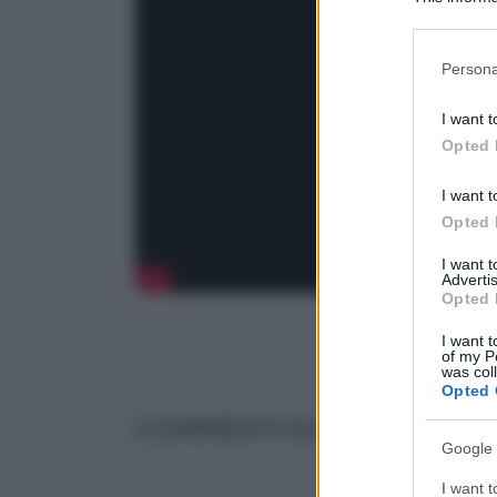
Downstream P
Please note
Persona
information 
deny consent
I want t
in below Go
Opted 
I want t
Opted 
I want 
Advertis
Opted 
I want t
of my P
was col
Opted 
COMMENTI SULL' ARTICOLO
Google 
I want t