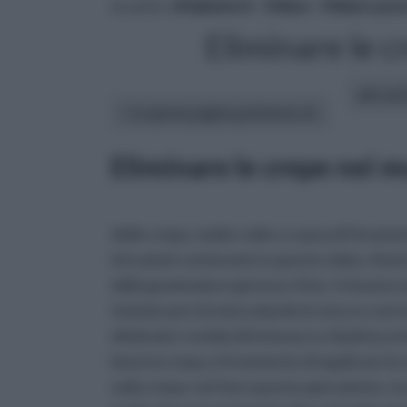
tu sei in :
rifaidate.it
»
Video
»
Video Lavor
Eliminare le c
altri art
In questa pagina parleremo di :
Eliminare le crepe nei m
delle crepe, molte volte a causa di fenom
istruzioni contenute in questo video. Avet
dalla grammatura grossa e fine. In buona so
Iniziate perciò mescolando lo stucco con la
eliminate i residui di intonaco e di pittur
bene la crepa, è il momento di applicare lo
sulla crepa: nel fare questa operazione, ri