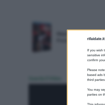
Ninja Scroll (Limited Editi
rifaidate.it
Prezzo:
in offerta su Amazo
If you wish 
sensitive in
confirm your
Please note
based ads b
Guarda il Video
third parties
You may sepa
parties on 
This informa