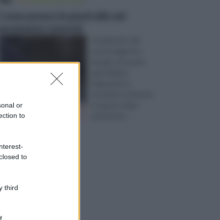
Come posare le piastrelle nel
pavimento tutorial
Il pavimento del
vostro bagno ha
bisogno di essere
piastrellato?
Seguendo le
istruzioni contenute
in questo video
sonal or
ection to
potrete far ...
nterest-
closed to
 third
f