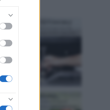
er and store
to grant or
MANUTENZIONE AUTOMOBILE
ed purposes
In tempi come questi, il fai da te è una cosa che
aggrada sempre di piu, quando si tratta della prop...
ATTREZZI DA GIARDINO
Picconi, rastrelli e vanghe: Tutti e tre questi
elementi sono indicati per la lavorazione del terren...