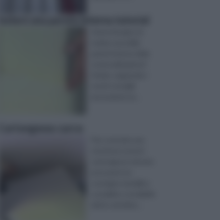
Isolare una parete interna tutorial
Avete bisogno di
isolare una delle
pareti interne della
vostra abitazione?
Fatelo, seguendo i
nostri consigli:
procuratevi sa ...
Cartongesso curvo
Per costruire una
struttura curva in
cartongesso dovete
procurarvi un
sostegno metallico
curvabile e snodabile
detto vertebra ...