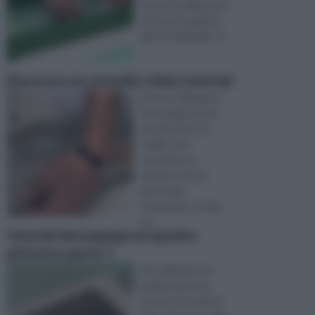
arte ed è adatta per
decorare qualsiasi
tipo di materiale, ot
...
Decorare un armadio video tutorial
Potete utilizzare il
decoupage anche
per decorare un
mobile, che
assumerà un
aspetto vivace,
personale,
ottenendo così da
un ...
tutorial decoupage un quadro
pittorico parte 1
Per realizzare un
quadro pittorico
munirsi di tavola di