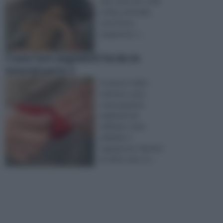
tela, carta riso, colla
acrilica, pennello,
carta forno,
spugnetta, v ...
Come fare angioletti fai da te
tutorial parte 1
In questo video
vedremo come
creare graziosi
angioletti da
utilizzare come
addobbo o
segnaposto. Munirsi
di: feltro, biro, fo ...