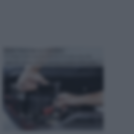
MANUTENZIONE AUTOMOBILE
In tempi come questi, il fai da te è una cosa che
aggrada sempre di piu, quando si tratta della prop...