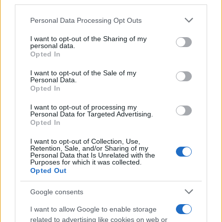
©2026 - rifaidate.it - p.iva 03338800984
downstream participants.
Privacy
Pubblicità
Personal Data Processing Opt Outs
This information may also be disclosed by us to third parties
on the IABâ€™s List of Downstream Participants that may
I want to opt-out of the Sharing of my
further disclose it to other third parties.
personal data.
Opted In
Please note that this website/app uses one or more Google
services and may gather and store information including but
I want to opt-out of the Sale of my
Personal Data.
not limited to your visit or usage behaviour. You may click to
Opted In
grant or deny consent to Google and its third-party tags to
use your data for below specified purposes in below Google
I want to opt-out of processing my
consent section.
Personal Data for Targeted Advertising.
Opted In
I want to opt-out of Collection, Use,
Retention, Sale, and/or Sharing of my
Personal Data that Is Unrelated with the
Purposes for which it was collected.
Opted Out
Google consents
I want to allow Google to enable storage
related to advertising like cookies on web or