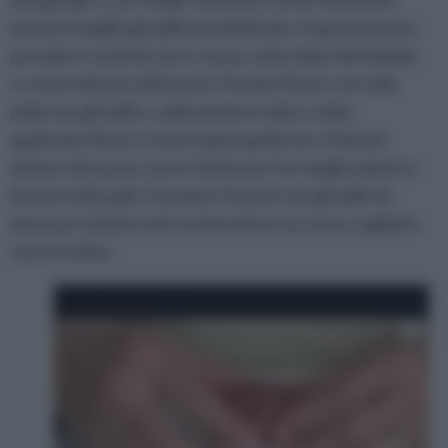
inserire meglio gli spilli nel polistirolo. A questo punto
prendere i nastrini oro e rosso, colori tipici del Natale,
e creare dei piccoli fiocchi. Fissate il fiocco oro alla
palla con gli spilli e, utilizzando la colla a caldo,
applicate il fiocco rosso sopra quello oro. Potrete
aiutarvi di nuovo con le forbici per far meglio aderire i
fiocchi sulla palla. Fermate i fiocchi con gli spilli. Se
dovesse risultare del cordonetto in eccesso, tagliarlo
con le forbici.