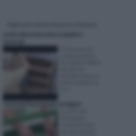
Pagine più visitate di questa settimana
come decorare una scarpiera
tutorial
Per decorare una
scarpiera munitevi
di: scarpiera, ritagli di
giornale, una
bacinella d'acqua, un
piatto di plastica, un
asci ...
Tutorial Decoupage su legno
La tecnica del
Découpage è
considerata ormai
una vera e propria