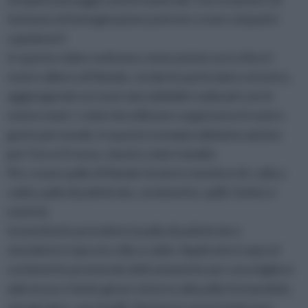
fantasia ed immaginazione potrete creare simpatici
capolavori!
In questo video vedremo come potete arricchire il
vostro albero di Natale, renderlo particolare ed unico,
aggiungendo sui suoi rami addobbi realizzati con le
vostre mani. I colori da utilizzare seguiranno il vostro
gusto personale, in questo esempio abbiamo optato
per l’oro e il rosso, classici colori natalizi.
Per creare palle di Natale fai da te munitevi di: colla a
caldo, palla di polistirolo, cordonetto, spilli, forbici e
nastrini.
Innanzitutto prendete la palla di polistirolo e
stendetevi sopra la colla a caldo. Applicatevi sopra il
cordonetto premendo delicatamente per una migliore
aderenza e fatelo girare attorno alla palla fermandolo,
ad ogni giro, con 4 spilli. Aiutatevi con le forbici per