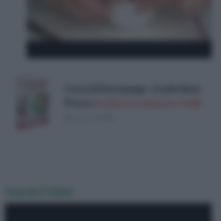
Corso Di Decoupage - Livello Base
Prezzo:
in offerta su Amazon a: 9,99€
(Risparmi 2,25€)
Guarda il Video