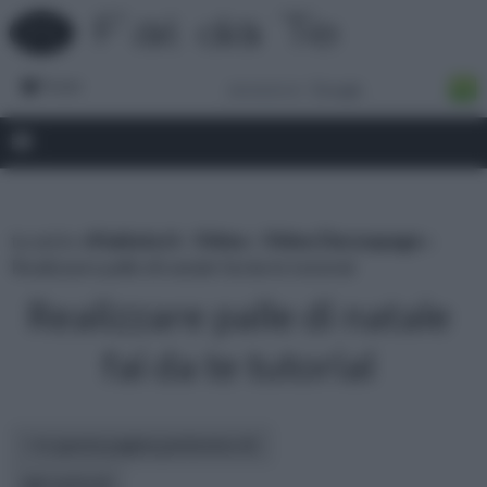
Forum
tu sei in :
rifaidate.it
»
Video
»
Video Decoupage
»
Realizzare palle di natale fai da te tutorial
Realizzare palle di natale
fai da te tutorial
In questa pagina parleremo di :
altri articoli: