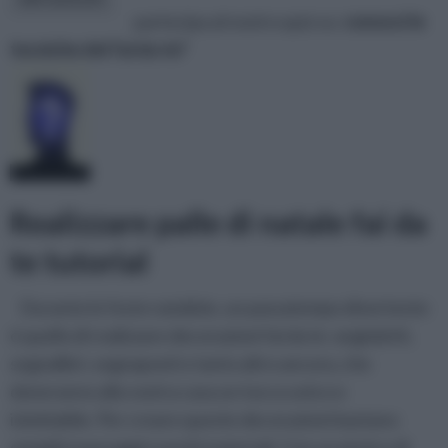
partecipa al nostro quiz su:
conosci le
tecniche del fai da te?
Realizzare palle di natale fai da
te tutorial
Durante le feste natalizie, un passatempo divertente
è quello di realizzare decorazioni fai da te: angioletti,
segnalibri, segnaposti e tanto altro ancora, che
doneranno alla vostra casa un tocco unico e
inimitabile. Per creare queste decorazioni bastano
semplici passaggi e pochi materiali. Con un pizzico di